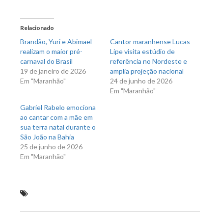
no
no
Twitter(abre
Facebook(abre
em
em
nova
nova
Relacionado
janela)
janela)
Brandão, Yuri e Abimael
Cantor maranhense Lucas
realizam o maior pré-
Lipe visita estúdio de
carnaval do Brasil
referência no Nordeste e
19 de janeiro de 2026
amplia projeção nacional
Em "Maranhão"
24 de junho de 2026
Em "Maranhão"
Gabriel Rabelo emociona
ao cantar com a mãe em
sua terra natal durante o
São João na Bahia
25 de junho de 2026
Em "Maranhão"
Pinheiro vai ganhar um dos maiores condomínios de
alto padrão do Maranhão