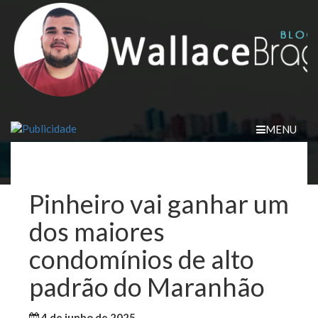
Skip
to
content
MENU
Pinheiro vai ganhar um
dos maiores
condomínios de alto
padrão do Maranhão
4 de junho de 2025
WallaceB
Maranhão