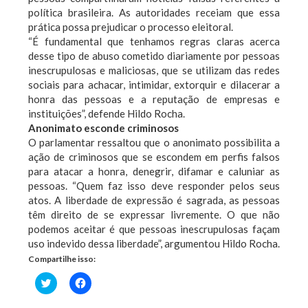
política brasileira. As autoridades receiam que essa
prática possa prejudicar o processo eleitoral.
“É fundamental que tenhamos regras claras acerca
desse tipo de abuso cometido diariamente por pessoas
inescrupulosas e maliciosas, que se utilizam das redes
sociais para achacar, intimidar, extorquir e dilacerar a
honra das pessoas e a reputação de empresas e
instituições”, defende Hildo Rocha.
Anonimato esconde criminosos
O parlamentar ressaltou que o anonimato possibilita a
ação de criminosos que se escondem em perfis falsos
para atacar a honra, denegrir, difamar e caluniar as
pessoas. “Quem faz isso deve responder pelos seus
atos. A liberdade de expressão é sagrada, as pessoas
têm direito de se expressar livremente. O que não
podemos aceitar é que pessoas inescrupulosas façam
uso indevido dessa liberdade”, argumentou Hildo Rocha.
Compartilhe isso:
Clique
Clique
para
para
compartilhar
compartilhar