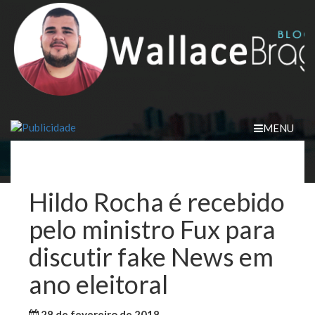
Skip
to
content
MENU
Hildo Rocha é recebido
pelo ministro Fux para
discutir fake News em
ano eleitoral
28 de fevereiro de 2018
WallaceB
Brasil