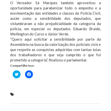
O Vereador Sá Marques também aproveitou a
oportunidade para parabenizar todo o empenho e a
movimentação das entidades e classes da Polícia Civil,
assim como a sensibilidade dos deputados, que
vislumbraram a não prejudicialidade da categoria da
policia, em especial os deputados Eduardo Braide,
Wellington do Curso e Júnior Verde.
“Quero aqui solicitar a sensibilidade por parte da
Assembleia na busca da valorização dos policiais civis e
que respeite as conquistas adquiridas com tantas lutas
dos trabalhadores e que seja cumprido o que foi
prometido a categoria”, finalizou o parlamentar.
Compartilhe isso:
Clique
Clique
para
para
compartilhar
compartilhar
no
no
Twitter(abre
Facebook(abre
em
em
nova
nova
Sá Marques participa de Audiência Pública que trata
janela)
janela)
sobre mudanças na Polícia Civil