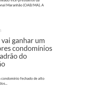
meado vice-presidente da
ional Maranhão (OAB/MA). A
5
 vai ganhar um
ores condomínios
padrão do
ão
m condomínio fechado de alto
os...