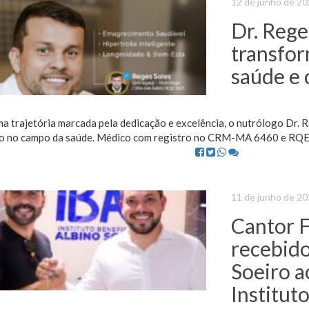
12 de junho de 2
Dr. Rege
transfo
saúde e 
a trajetória marcada pela dedicação e excelência, o nutrólogo Dr.
o no campo da saúde. Médico com registro no CRM-MA 6460 e RQE.
11 de junho de 2
Cantor F
recebido
Soeiro ao
Institut