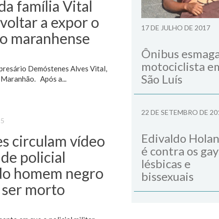
a família Vital
voltar a expor o
17 DE JULHO DE 2017
io maranhense
Ônibus esmag
motociclista e
mpresário Demóstenes Alves Vital,
São Luís
o Maranhão. Após a...
22 DE SETEMBRO DE 20
25
Edivaldo Hola
s circulam vídeo
é contra os gay
de policial
lésbicas e
do homem negro
bissexuais
 ser morto