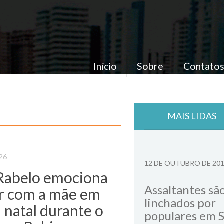
Início
Sobre
Contato
MAIS LIDAS
026
12 DE OUTUBRO DE 20
 Rabelo emociona
Assaltantes sã
ar com a mãe em
linchados por
a natal durante o
populares em 