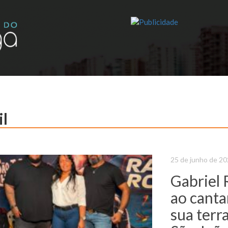
il
25 de junho de 2
Gabriel
ao cant
sua terr