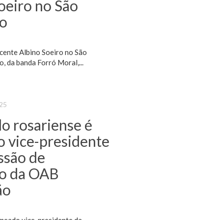
oeiro no São
ão
icente Albino Soeiro no São
, da banda Forró Moral,...
025
o rosariense é
 vice-presidente
ssão de
o da OAB
ão