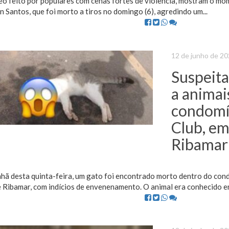
o feito por populares com cenas fortes de violência, mostram o mom
 Santos, que foi morto a tiros no domingo (6), agredindo um...
12 de junho de 2
Suspeita
a animai
condomín
Club, em
Ribamar
hã desta quinta-feira, um gato foi encontrado morto dentro do cond
 Ribamar, com indícios de envenenamento. O animal era conhecido ent