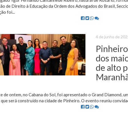
gado Ygor Fernando Cantanhede Ribeiro, natural de Rosário, foi no
ão de Direito à Educação da Ordem dos Advogados do Brasil, Secc
o foi...
4 de junho de 202
Pinheiro
dos mai
de alto 
Maranh
te de ontem, no Cabana do Sol, foi apresentado o Grand Diamond, u
que será construído na cidade de Pinheiro. O evento reuniu convidad