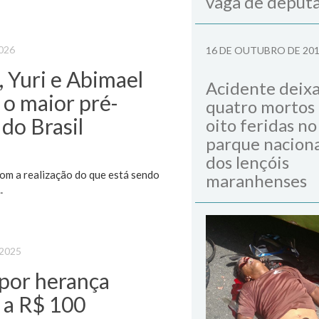
vaga de deput
2026
16 DE OUTUBRO DE 20
 Yuri e Abimael
Acidente deix
 o maior pré-
quatro mortos
 do Brasil
oito feridas no
parque naciona
dos lençóis
om a realização do que está sendo
maranhenses
.
 2025
por herança
 a R$ 100