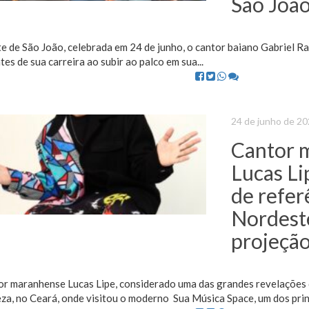
São João
te de São João, celebrada em 24 de junho, o cantor baiano Gabriel 
es de sua carreira ao subir ao palco em sua...
24 de junho de 2
Cantor 
Lucas Li
de refer
Nordeste
projeção
or maranhense Lucas Lipe, considerado uma das grandes revelações 
za, no Ceará, onde visitou o moderno Sua Música Space⁠, um dos princ