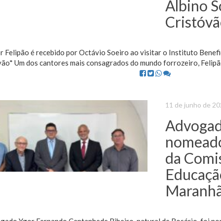
Albino S
Cristóv
 Felipão é recebido por Octávio Soeiro ao visitar o Instituto Benef
vão* Um dos cantores mais consagrados do mundo forrozeiro, Felipão
11 de junho de 2
Advogad
nomeado
da Comi
Educaçã
Maranh