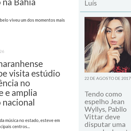
 na Bahia
Luís
Rabelo viveu um dos momentos mais
026
maranhense
pe visita estúdio
22 DE AGOSTO DE 2017
ência no
 e amplia
Tendo como
 nacional
espelho Jean
Wyllys, Pabllo
Vittar deve
da música no estado, esteve em
disputar uma
ipais centros...