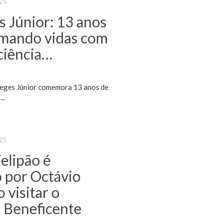
025
s Júnior: 13 anos
rmando vidas com
ciência…
 Reges Júnior comemora 13 anos de
..
025
elipão é
 por Octávio
 visitar o
o Beneficente