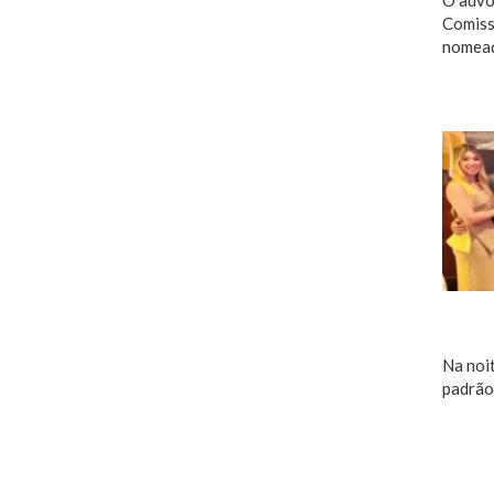
O advo
Comiss
nomeaçã
Na noi
padrão 