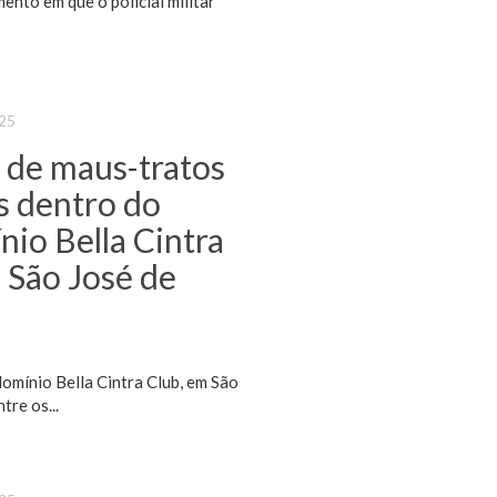
ento em que o policial militar
025
 de maus-tratos
s dentro do
io Bella Cintra
 São José de
omínio Bella Cintra Club, em São
re os...