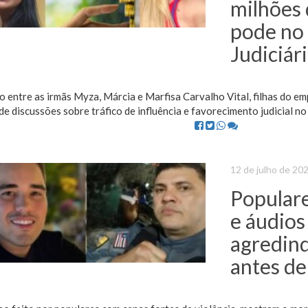
milhões d
pode no 
Judiciár
o entre as irmãs Myza, Márcia e Marfisa Carvalho Vital, filhas do e
e discussões sobre tráfico de influência e favorecimento judicial n
12 de julho de 20
Populare
e áudios 
agredin
antes de