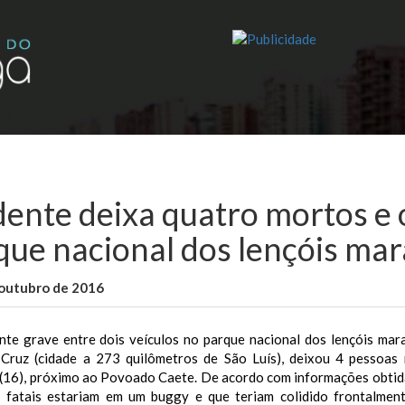
dente deixa quatro mortos e o
que nacional dos lençóis ma
 outubro de 2016
WallaceB
Maranhão
nte grave entre dois veículos no parque nacional dos lençóis mara
 Cruz (cidade a 273 quilômetros de São Luís), deixou 4 pessoas
(16), próximo ao Povoado Caete.
De acordo com informações obtid
a fatais estariam em um buggy e que teriam colidido frontalme