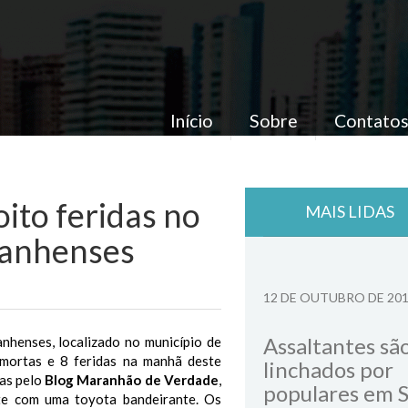
Início
Sobre
Contato
ito feridas no
MAIS LIDAS
ranhenses
12 DE OUTUBRO DE 20
Assaltantes sã
nhenses, localizado no município de
 mortas e 8 feridas na manhã deste
linchados por
as pelo
Blog Maranhão de Verdade
,
populares em 
nte com uma toyota bandeirante. Os