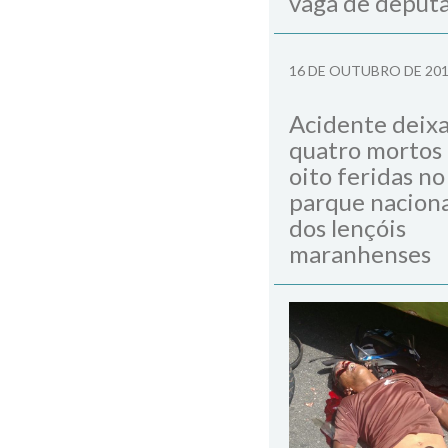
vaga de deput
16 DE OUTUBRO DE 20
Acidente deix
quatro mortos
oito feridas no
parque naciona
dos lençóis
maranhenses