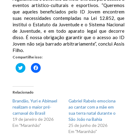
eventos artístico-culturais e esportivos. “Queremos
que aqueles beneficiados pelo ID Jovem encontrem
suas necessidades contempladas na Lei 12.852, que
institui o Estatuto da Juventude e o Sistema Nacional
de Juventude, e em todo aparato legal que decorre
disso. É nossa obrigação garantir que o acesso ao ID
Jovem não seja barrado arbitrariamente”, conclui Assis
Filho.
Compartilhe isso:
Clique
Clique
para
para
compartilhar
compartilhar
no
no
Twitter(abre
Facebook(abre
em
em
nova
nova
Relacionado
janela)
janela)
Brandão, Yuri e Abimael
Gabriel Rabelo emociona
realizam o maior pré-
ao cantar com a mãe em
carnaval do Brasil
sua terra natal durante o
19 de janeiro de 2026
São João na Bahia
Em "Maranhão"
25 de junho de 2026
Em "Maranhão"