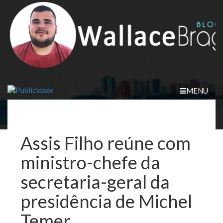
Skip
to
content
MENU
Assis Filho reúne com
ministro-chefe da
secretaria-geral da
presidência de Michel
Temer