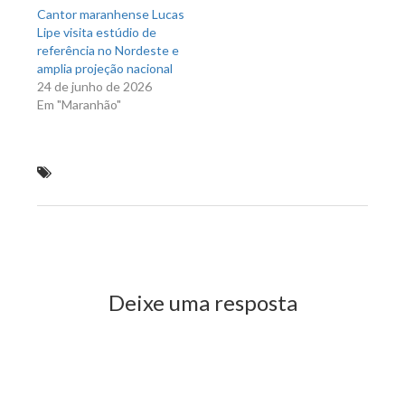
Cantor maranhense Lucas
Lipe visita estúdio de
referência no Nordeste e
amplia projeção nacional
24 de junho de 2026
Em "Maranhão"
Assis Filho reúne com ministro-chefe da secretaria-
geral da presidência de Michel Temer
Previous Post
Next Post
Deixe uma resposta