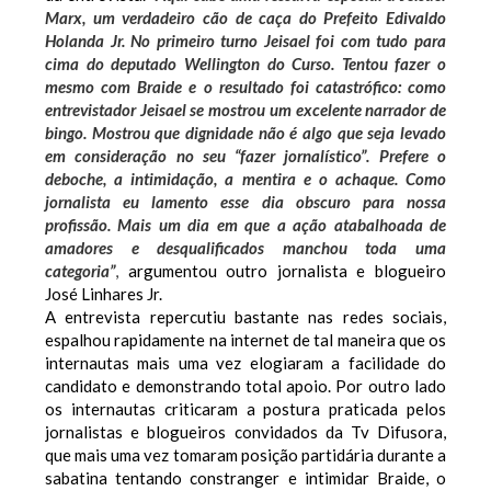
Marx, um verdadeiro cão de caça do Prefeito Edivaldo
Holanda Jr. No primeiro turno Jeisael foi com tudo para
cima do deputado Wellington do Curso. Tentou fazer o
mesmo com Braide e o resultado foi catastrófico: como
entrevistador Jeisael se mostrou um excelente narrador de
bingo. Mostrou que dignidade não é algo que seja levado
em consideração no seu “fazer jornalístico”. Prefere o
deboche, a intimidação, a mentira e o achaque. Como
jornalista eu lamento esse dia obscuro para nossa
profissão. Mais um dia em que a ação atabalhoada de
amadores e desqualificados manchou toda uma
categoria”
,
argumentou outro jornalista e blogueiro
José Linhares Jr.
A entrevista repercutiu bastante nas redes sociais,
espalhou rapidamente na internet de tal maneira que os
internautas mais uma vez elogiaram a facilidade do
candidato e demonstrando total apoio.
Por outro lado
os internautas criticaram a postura praticada pelos
jornalistas e blogueiros convidados da Tv Difusora,
que mais uma vez tomaram posição partidária durante a
sabatina tentando constranger e intimidar Braide, o