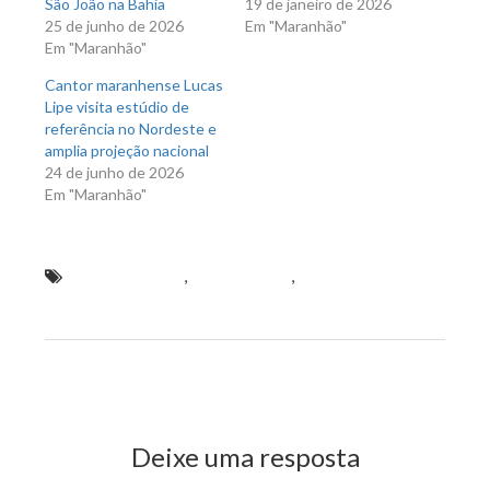
São João na Bahia
19 de janeiro de 2026
25 de junho de 2026
Em "Maranhão"
Em "Maranhão"
Cantor maranhense Lucas
Lipe visita estúdio de
referência no Nordeste e
amplia projeção nacional
24 de junho de 2026
Em "Maranhão"
Eduardo Braide
,
Jeisael Marx
,
Jornalistas
fantasmas são humilhados e nocauteados por Eduardo
Braide durante sabatina na TV Difusora
Previous Post
Next Post
Deixe uma resposta