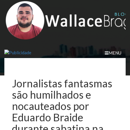
Skip
to
content
MENU
Jornalistas fantasmas
são humilhados e
nocauteados por
Eduardo Braide
durante sabatina na