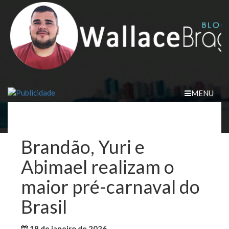
Skip
to
content
MENU
Brandão, Yuri e
Abimael realizam o
maior pré-carnaval do
Brasil
19 de janeiro de 2026
WallaceB
Maranhão