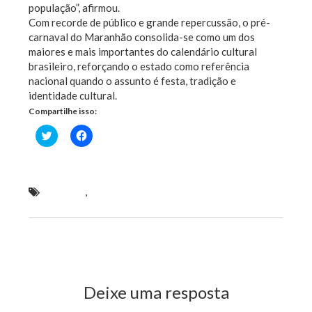
população”, afirmou.
Com recorde de público e grande repercussão, o pré-
carnaval do Maranhão consolida-se como um dos
maiores e mais importantes do calendário cultural
brasileiro, reforçando o estado como referência
nacional quando o assunto é festa, tradição e
identidade cultural.
Compartilhe isso:
Clique
Clique
para
para
compartilhar
compartilhar
no
no
Twitter(abre
Facebook(abre
em
em
nova
nova
Brandão
,
Yuri e Abimael realizam o maior pré-
janela)
janela)
carnaval do Brasil
Previous Post
Next Post
Deixe uma resposta