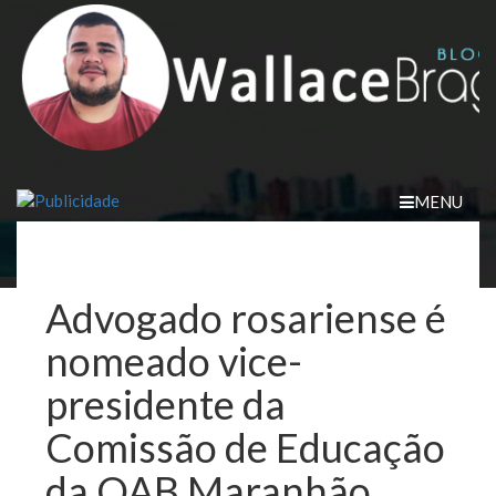
Skip
to
content
MENU
Advogado rosariense é
nomeado vice-
presidente da
Comissão de Educação
da OAB Maranhão