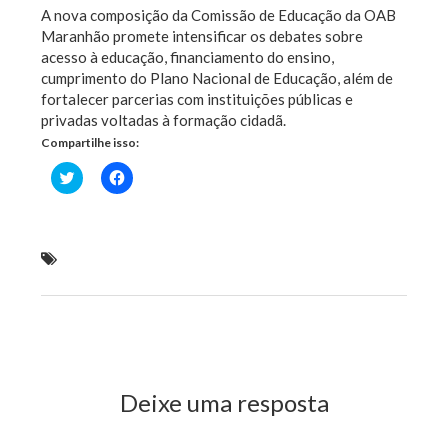
A nova composição da Comissão de Educação da OAB
Maranhão promete intensificar os debates sobre
acesso à educação, financiamento do ensino,
cumprimento do Plano Nacional de Educação, além de
fortalecer parcerias com instituições públicas e
privadas voltadas à formação cidadã.
Compartilhe isso:
Clique
Clique
para
para
compartilhar
compartilhar
no
no
Twitter(abre
Facebook(abre
em
em
nova
nova
Advogado rosariense é nomeado vice-presidente da
janela)
janela)
Comissão de Educação da OAB Maranhão
Previous Post
Next Post
Deixe uma resposta