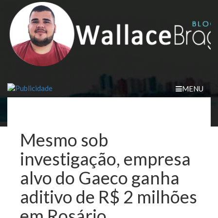
Skip
to
content
MENU
Mesmo sob
investigação, empresa
alvo do Gaeco ganha
aditivo de R$ 2 milhões
em Rosário