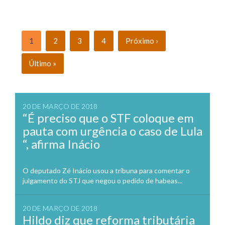
1
2
3
4
Próximo ›
Último »
20 DE MARÇO DE 2018
“É preciso que o STF coloque em
pauta com urgência o caso de Lula
“, afirma Inácio
O deputado Zé Inácio usou a tribuna para comentar o
julgamento do STJ que negou o pedido de habeas...
20 DE MARÇO DE 2018
Hildo diz que reforma tributária