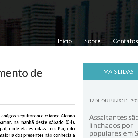
Início
Sobre
Contato
mento de
MAIS LIDAS
12 DE OUTUBRO DE 20
Assaltantes sã
e amigos sepultaram a criança Alanna
ibamar, na manhã deste sábado (04).
linchados por
pal, onde ela estudava, em Paço do
populares em 
maioria dos presentes não conhecia a