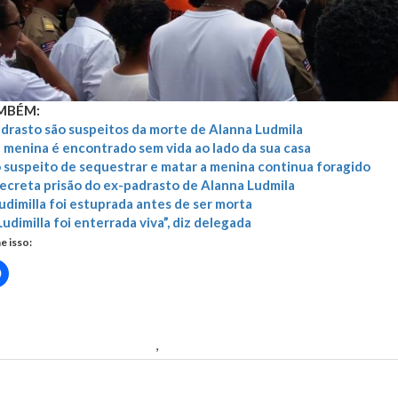
AMBÉM:
drasto são suspeitos da morte de Alanna Ludmila
 menina é encontrado sem vida ao lado da sua casa
 suspeito de sequestrar e matar a menina continua foragido
decreta prisão do ex-padrasto de Alanna Ludmila
udimilla foi estuprada antes de ser morta
udimilla foi enterrada viva”, diz delegada
e isso:
Clique
para
rtilhar
compartilhar
no
r(abre
Facebook(abre
em
nova
 Ludimilla Borges Pereira
,
Comoção e dor marcam sepultamento de
)
janela)
us Post