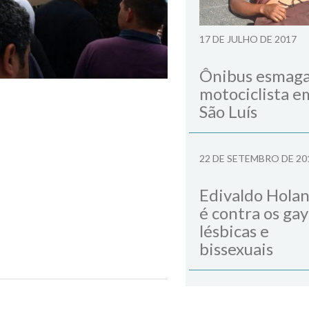
17 DE JULHO DE 2017
Ônibus esmag
motociclista e
São Luís
22 DE SETEMBRO DE 20
Edivaldo Hola
é contra os gay
lésbicas e
bissexuais
 Alanna Ludmila
Next Post