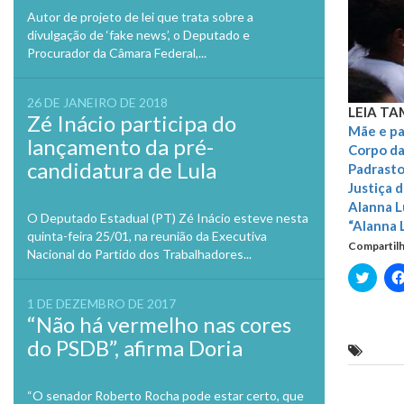
Autor de projeto de lei que trata sobre a
divulgação de ‘fake news’, o Deputado e
Procurador da Câmara Federal,...
26 DE JANEIRO DE 2018
LEIA T
Zé Inácio participa do
Mãe e pa
lançamento da pré-
Corpo da
candidatura de Lula
Padrasto
Justiça 
Alanna L
O Deputado Estadual (PT) Zé Inácio esteve nesta
“Alanna L
quinta-feira 25/01, na reunião da Executiva
Compartilh
Nacional do Partido dos Trabalhadores...
Clique
para
compa
1 DE DEZEMBRO DE 2017
no
“Não há vermelho nas cores
Twitte
em
do PSDB”, afirma Doria
nova
Alanna
janela
“O senador Roberto Rocha pode estar certo, que
Previo