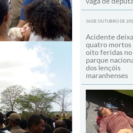
vaga de deput
16 DE OUTUBRO DE 20
Acidente deix
quatro mortos
oito feridas no
parque naciona
dos lençóis
maranhenses