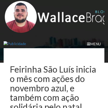
Skip
to
content
MENU
Feirinha São Luís inicia
o mês com ações do
novembro azul, e
também com ação
solidária pelo natal