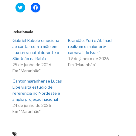
Clique
Clique
para
para
compartilhar
compartilhar
no
no
Twitter(abre
Facebook(abre
em
em
nova
nova
Relacionado
janela)
janela)
Gabriel Rabelo emociona
Brandão, Yuri e Abimael
ao cantar com a mãe em
realizam o maior pré-
sua terra natal durante o
carnaval do Brasil
São João na Bahia
19 de janeiro de 2026
25 de junho de 2026
Em "Maranhão"
Em "Maranhão"
Cantor maranhense Lucas
Lipe visita estúdio de
referência no Nordeste e
amplia projeção nacional
24 de junho de 2026
Em "Maranhão"
e também com ação solidária pelo natal sem fome
,