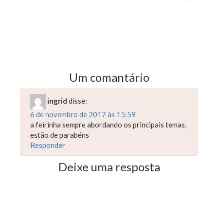
Feirinha São Luís inicia o mês com ações do novembro
azul
Previous Post
Next Post
Um comantário
ingrid
disse:
6 de novembro de 2017 às 15:59
a feirinha sempre abordando os principais temas,
estão de parabéns
Responder
Deixe uma resposta