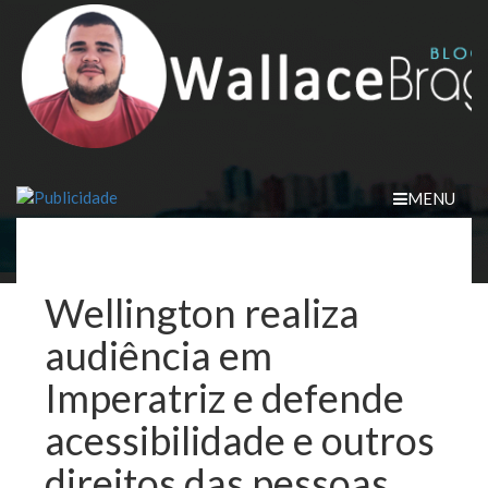
Skip
to
content
MENU
Wellington realiza
audiência em
Imperatriz e defende
acessibilidade e outros
direitos das pessoas