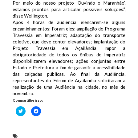
Por meio do nosso projeto ‘Ouvindo o Maranhão’,
estamos prontos para articular possíveis soluções.”,
disse Wellington.
Após 4 horas de audiência, elencarem-se alguns
encaminhamentos: Foram eles: ampliação do Programa
Travessia em Imperatriz; adaptação do transporte
coletivo, que deve conter elevadores; implantação do
Projeto Travessia em Açailândia; impor a
obrigatoriedade de todos os ônibus de Imperatriz
disponibilizarem elevadores; ações conjuntas entre
Estado e Prefeitura a fim de garantir a acessibilidade
das calçadas públicas. Ao final da Audiência,
representantes do Fórum de Açailandia solicitaram a
realização de uma Audiência na cidade, no mês de
novembro.
Compartilhe isso:
Clique
Clique
para
para
compartilhar
compartilhar
no
no
Twitter(abre
Facebook(abre
em
em
nova
nova
Wellington realiza audiência em Imperatriz e