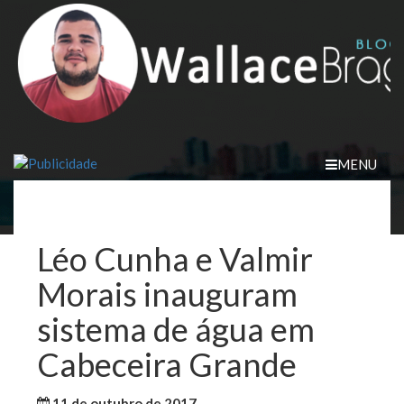
Skip
to
content
MENU
Léo Cunha e Valmir
Morais inauguram
sistema de água em
Cabeceira Grande
11 de outubro de 2017
WallaceB
Sem categoria