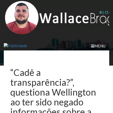
Skip
to
content
MENU
“Cadê a
transparência?”,
questiona Wellington
ao ter sido negado
informações sobre a