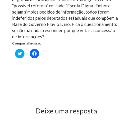
“possível reforma” em cada “Escola Digna”. Embora
sejam simples pedidos de informação, todos foram
indeferidos pelos deputados estaduais que compõem a
Base do Governo Flávio Dino. Fica o questionamento:
se não há nada a esconder, por que vetar a concessão
de informações?
Compartilhe isso:
Clique
Clique
para
para
compartilhar
compartilhar
no
no
Twitter(abre
Facebook(abre
em
em
nova
nova
janela)
janela)
Previous Post
Next Post
Deixe uma resposta