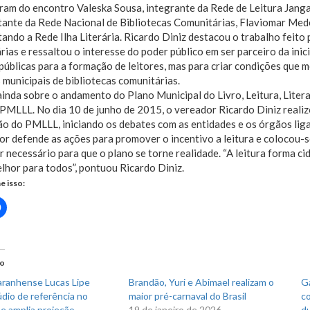
ram do encontro Valeska Sousa, integrante da Rede de Leitura Janga
ante da Rede Nacional de Bibliotecas Comunitárias, Flaviomar Medei
ando a Rede Ilha Literária. Ricardo Diniz destacou o trabalho feito 
ias e ressaltou o interesse do poder público em ser parceiro da inic
 públicas para a formação de leitores, mas para criar condições que 
 municipais de bibliotecas comunitárias.
inda sobre o andamento do Plano Municipal do Livro, Leitura, Litera
 PMLLL. No dia 10 de junho de 2015, o vereador Ricardo Diniz realiz
o do PMLLL, iniciando os debates com as entidades e os órgãos lig
r defende as ações para promover o incentivo a leitura e colocou-s
r necessário para que o plano se torne realidade. “A leitura forma ci
lhor para todos”, pontuou Ricardo Diniz.
e isso:
Clique
para
rtilhar
compartilhar
no
r(abre
Facebook(abre
em
nova
do
)
janela)
ranhense Lucas Lipe
Brandão, Yuri e Abimael realizam o
Ga
údio de referência no
maior pré-carnaval do Brasil
co
e amplia projeção
19 de janeiro de 2026
du