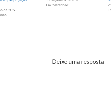
Em "Maranhão"
2
ho de 2026
E
nhão"
us Post
Deixe uma resposta