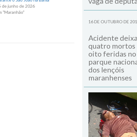
vaga de deput
5 de junho de 2026
m "Maranhão"
16 DE OUTUBRO DE 20
Acidente deix
quatro mortos
oito feridas no
Next Post
parque naciona
dos lençóis
maranhenses