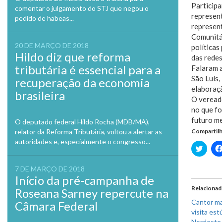
Participa
comentar o julgamento do STJ que negou o
represent
pedido de habeas...
represent
Comunitár
20 DE MARÇO DE 2018
políticas
Hildo diz que reforma
das redes
tributária é essencial para a
Falaram a
São Luís,
recuperação da economia
elaboraçã
brasileira
O vereado
no que fo
futuro me
O deputado federal Hildo Rocha (MDB/MA),
relator da Reforma Tributária, voltou a alertar as
Compartilh
autoridades e, especialmente o congresso...
Clique
para
compa
no
7 DE MARÇO DE 2018
Twitte
Início da pré-campanha de
em
nova
Relaciona
Roseana Sarney repercute na
janela
Cantor ma
Câmara Federal
visita est
Nordeste 