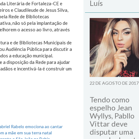
Luís
da Literária de Fortaleza-CE e
ros e Claudileude de Jesus Silva,
pela Rede de Bibliotecas
iativa, não só pela implantação de
melhorem o acesso ao livro, através
tura e de Bibliotecas Municipais de
ou Audiência Pública para discutir a
ados a educação municipal.
e a disposição da Rede para ajudar
dadãos e incentivá-la é construir um
22 DE AGOSTO DE 2017
Tendo como
espelho Jean
Wyllys, Pabllo
Vittar deve
briel Rabelo emociona ao cantar
disputar uma
m a mãe em sua terra natal
rante o São João na Bahia