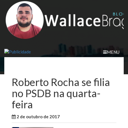
Skip
to
content
MENU
Roberto Rocha se filia
no PSDB na quarta-
feira
2 de outubro de 2017
WallaceB
Sem categoria