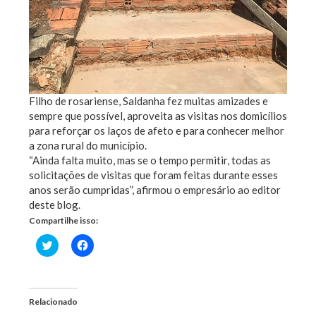
Filho de rosariense, Saldanha fez muitas amizades e
sempre que possível, aproveita as visitas nos domicílios
para reforçar os laços de afeto e para conhecer melhor
a zona rural do município.
“Ainda falta muito, mas se o tempo permitir, todas as
solicitações de visitas que foram feitas durante esses
anos serão cumpridas”, afirmou o empresário ao editor
deste blog.
Compartilhe isso:
Clique
Clique
para
para
compartilhar
compartilhar
no
no
Twitter(abre
Facebook(abre
em
em
nova
nova
Relacionado
janela)
janela)