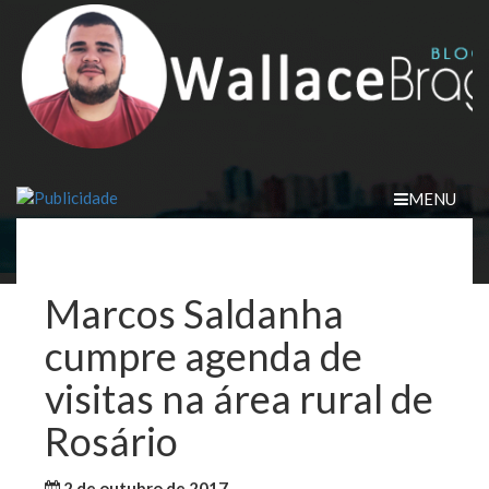
Skip
to
content
MENU
Marcos Saldanha
cumpre agenda de
visitas na área rural de
Rosário
2 de outubro de 2017
WallaceB
Sem categoria