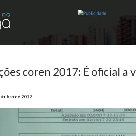
ções coren 2017: É oficial a 
outubro de 2017
WallaceB
Sem categoria