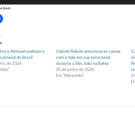
e isso:
Clique
para
rtilhar
compartilhar
no
r(abre
Facebook(abre
em
nova
do
)
janela)
uri e Abimael realizam o
Gabriel Rabelo emociona ao cantar
C
carnaval do Brasil
com a mãe em sua terra natal
vi
eiro de 2026
durante o São João na Bahia
N
nhão"
25 de junho de 2026
na
Em "Maranhão"
2
E
us Post