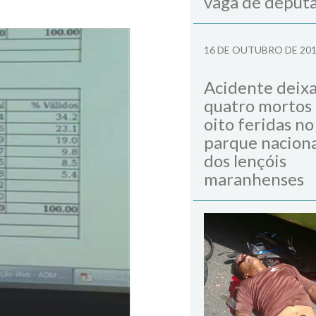
vaga de deput
16 DE OUTUBRO DE 20
Acidente deix
quatro mortos
oito feridas no
parque naciona
dos lençóis
maranhenses