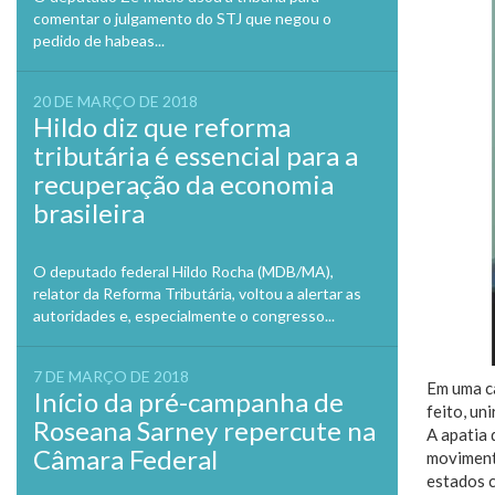
comentar o julgamento do STJ que negou o
pedido de habeas...
20 DE MARÇO DE 2018
Hildo diz que reforma
tributária é essencial para a
recuperação da economia
brasileira
O deputado federal Hildo Rocha (MDB/MA),
relator da Reforma Tributária, voltou a alertar as
autoridades e, especialmente o congresso...
7 DE MARÇO DE 2018
Em uma c
Início da pré-campanha de
feito, un
Roseana Sarney repercute na
A apatia
Câmara Federal
moviment
estados 