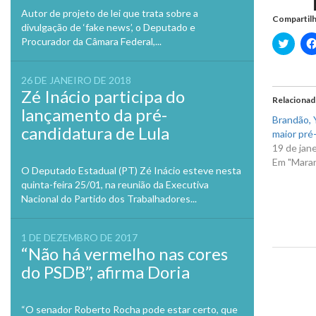
Autor de projeto de lei que trata sobre a
Compartilh
divulgação de ‘fake news’, o Deputado e
Procurador da Câmara Federal,...
Clique
para
compa
no
Twitte
26 DE JANEIRO DE 2018
em
Zé Inácio participa do
nova
Relaciona
janela
lançamento da pré-
Brandão, Y
candidatura de Lula
maior pré-
19 de jan
Em "Mara
O Deputado Estadual (PT) Zé Inácio esteve nesta
quinta-feira 25/01, na reunião da Executiva
Nacional do Partido dos Trabalhadores...
1 DE DEZEMBRO DE 2017
“Não há vermelho nas cores
do PSDB”, afirma Doria
Previo
“O senador Roberto Rocha pode estar certo, que