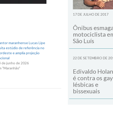
17 DE JULHO DE 2017
Ônibus esmag
motociclista e
São Luís
antor maranhense Lucas Lipe
sita estúdio de referência no
ordeste e amplia projeção
cional
22 DE SETEMBRO DE 20
4 de junho de 2026
m "Maranhão"
Edivaldo Hola
é contra os gay
lésbicas e
bissexuais
Next Post