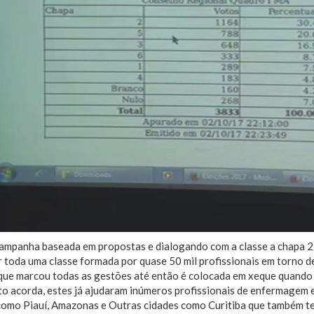
ampanha baseada em propostas e dialogando com a classe a chapa 
ir toda uma classe formada por quase 50 mil profissionais em torno d
 que marcou todas as gestões até então é colocada em xeque quando
o acorda, estes já ajudaram inúmeros profissionais de enfermagem 
como Piauí, Amazonas e Outras cidades como Curitiba que também 