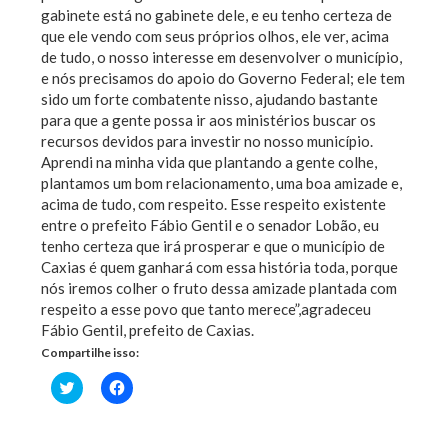
gabinete está no gabinete dele, e eu tenho certeza de
que ele vendo com seus próprios olhos, ele ver, acima
de tudo, o nosso interesse em desenvolver o município,
e nós precisamos do apoio do Governo Federal; ele tem
sido um forte combatente nisso, ajudando bastante
para que a gente possa ir aos ministérios buscar os
recursos devidos para investir no nosso município.
Aprendi na minha vida que plantando a gente colhe,
plantamos um bom relacionamento, uma boa amizade e,
acima de tudo, com respeito. Esse respeito existente
entre o prefeito Fábio Gentil e o senador Lobão, eu
tenho certeza que irá prosperar e que o município de
Caxias é quem ganhará com essa história toda, porque
nós iremos colher o fruto dessa amizade plantada com
respeito a esse povo que tanto merece”,agradeceu
Fábio Gentil, prefeito de Caxias.
Compartilhe isso:
Clique
Clique
para
para
compartilhar
compartilhar
no
no
Twitter(abre
Facebook(abre