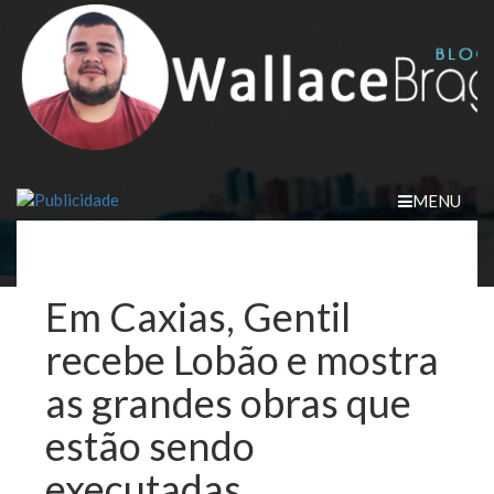
Skip
to
content
MENU
Em Caxias, Gentil
recebe Lobão e mostra
as grandes obras que
estão sendo
executadas