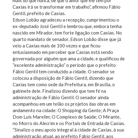
mais do que nunca, de que o amor que ele tem por
Caxias irá se transformar em trabalho”, afirmou Fábio
Gentil, prefeito de Caxias.
Edson Lobão agradeceu a recepção, cumprimentou o
ex-deputado José Gentil e lembrou que, embora tenha
nascido em Mirador, tem forte ligação com Caxias. No
quarto mandato de senador, Edson Lobão disse que já
veio a Caxias mais de 100 vezes e que ficou
entusiasmado em perceber que Caxias está sendo
governada por alguém que ama a cidade, e qualificou de
“excelente administração” o período que o prefeito
Fábio Gentil tem conduzido a cidade. O senador se
colocou a disposição de Fábio Gentil, dizendo que
Caxias tem como sede da Prefeitura, em Brasília, o
gabinete dele. Finalizou dizendo que tem fé na
administração de Fábio Gentil. O senador ainda
acompanhou em um telão os projetos das obras em
andamento na cidade: O Shopping da Gente; A Praça
Dom Luís Marelim; O Complexo de Saúde; O Mirante,
no Morro do Alecrim e os Portais de Entrada de Caxias.
“Sinalizo o meu apoio integral à cidade de Caxias, à sua
administração atual, ao prefeito Fábio Gentil, aos