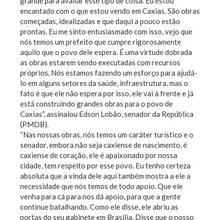
grande para avaliar esse tipo de coisa. Eu estou
encantado com o que estou vendo em Caxias. São obras
começadas, idealizadas e que daqui a pouco estão
prontas. Eu me sinto entusiasmado com isso, vejo que
nós temos um prefeito que cumpre rigorosamente
aquilo que o povo dele espera. É uma virtude dobrada
as obras estarem sendo executadas com recursos
próprios. Nós estamos fazendo um esforço para ajudá-
lo em alguns setores da saúde, infraestrutura, mas o
fato é que ele não espera por isso, ele vai à frente e já
está construindo grandes obras para o povo de
Caxias”, assinalou Edson Lobão, senador da República
(PMDB).
“Nas nossas obras, nós temos um caráter turístico e o
senador, embora não seja caxiense de nascimento, é
caxiense de coração, ele é apaixonado por nossa
cidade, tem respeito por esse povo. Eu tenho certeza
absoluta que a vinda dele aqui também mostra a ele a
necessidade que nós temos de todo apoio. Que ele
venha para cá para nos dá apoio, para que a gente
continue batalhando. Como ele disse, ele abriu as
portas do seu gabinete em Brasília. Disse que o nosso