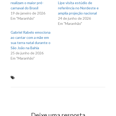
realizam o maior pré-
Lipe visita estúdio de
carnaval do Brasil
referência no Nordeste e
19 de janeiro de 2026
amplia projeção nacional
Em "Maranhão"
24 de junho de 2026
Em "Maranhão"
Gabriel Rabelo emociona
ao cantar com a mãe em
sua terra natal durante o
São João na Bahia
25 de junho de 2026
Em "Maranhão"
6° encontro nacional de prostitutas acontece em
São Luís
Previous Post
Next Post
Deixe uma resposta