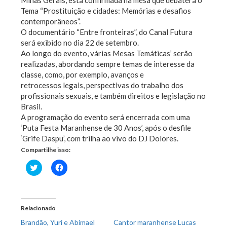
Minas Gerais, está confirmada na mesa que debaterá o
Tema “Prostituição e cidades: Memórias e desafios
contemporâneos”.
O documentário “Entre fronteiras”, do Canal Futura
será exibido no dia 22 de setembro.
Ao longo do evento, várias Mesas Temáticas’ serão
realizadas, abordando sempre temas de interesse da
classe, como, por exemplo, avanços e
retrocessos legais, perspectivas do trabalho dos
profissionais sexuais, e também direitos e legislação no
Brasil.
A programação do evento será encerrada com uma
‘Puta Festa Maranhense de 30 Anos’, após o desfile
‘Grife Daspu’, com trilha ao vivo do DJ Dolores.
Compartilhe isso:
Clique
Clique
para
para
compartilhar
compartilhar
no
no
Twitter(abre
Facebook(abre
em
em
nova
nova
Relacionado
janela)
janela)
Brandão, Yuri e Abimael
Cantor maranhense Lucas