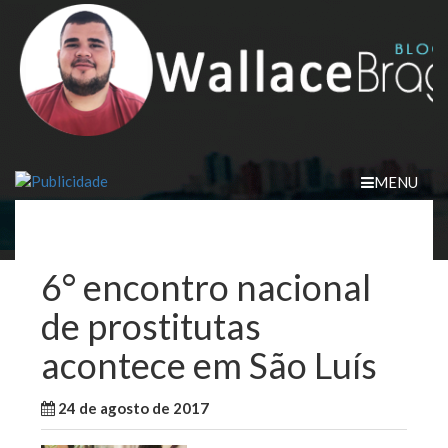
Skip
to
content
MENU
6° encontro nacional
de prostitutas
acontece em São Luís
24 de agosto de 2017
WallaceB
Brasil