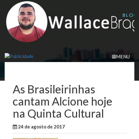
Skip
to
content
MENU
As Brasileirinhas
cantam Alcione hoje
na Quinta Cultural
24 de agosto de 2017
WallaceB
Cidades