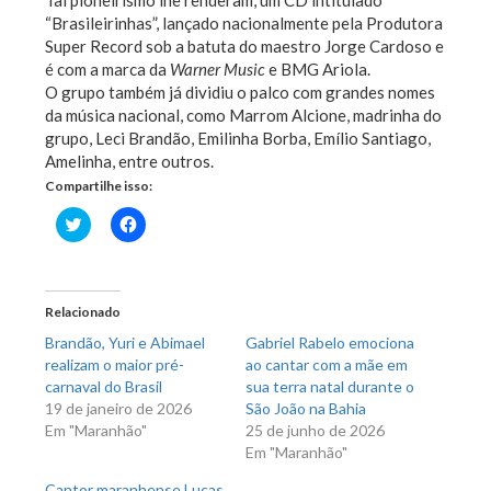
Tal pioneirismo lhe renderam, um CD intitulado
“Brasileirinhas”, lançado nacionalmente pela Produtora
Super Record sob a batuta do maestro Jorge Cardoso e
é com a marca da
Warner Music
e BMG Ariola.
O grupo também já dividiu o palco com grandes nomes
da música nacional, como Marrom Alcione, madrinha do
grupo, Leci Brandão, Emilinha Borba, Emílio Santiago,
Amelinha, entre outros.
Compartilhe isso:
Clique
Clique
para
para
compartilhar
compartilhar
no
no
Twitter(abre
Facebook(abre
em
em
nova
nova
Relacionado
janela)
janela)
Brandão, Yuri e Abimael
Gabriel Rabelo emociona
realizam o maior pré-
ao cantar com a mãe em
carnaval do Brasil
sua terra natal durante o
19 de janeiro de 2026
São João na Bahia
Em "Maranhão"
25 de junho de 2026
Em "Maranhão"
Cantor maranhense Lucas