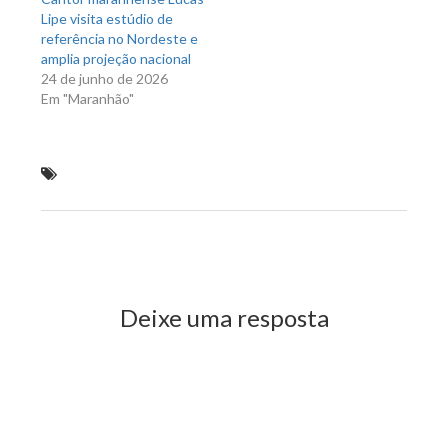
Lipe visita estúdio de
referência no Nordeste e
amplia projeção nacional
24 de junho de 2026
Em "Maranhão"
As Brasileirinhas cantam Alcione hoje na Quinta
Cultural
Previous Post
Next Post
Deixe uma resposta