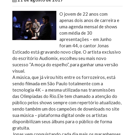
O jovem de 22 anos com
apenas dois anos de carreira e
uma agenda mensal de shows
com média de 30
apresentações – em Junho
foram 44, o cantor Jonas
Esticado está gravando novo clipe. O artista exclusivo
do escritório Audiomix, escolheu seu mais novo
sucesso “A moça do espelho”, para ganhar uma versão
visual.
A música, que já virou hits entre os forrozeiros, está
sendo filmada em São Paulo totalmente com a
tecnologia 4K – a mesma utilizada nas transmissões
das Olimpíadas do Rio.Ele tem chamado a atenção do
público pelos shows sempre com repertório atualizado,
sendo também um dos campeões de downloads no site
sua música – plataforma digital onde os artistas
disponibilizam seus álbuns para o público de forma
gratuita.
Jonas vem conquistando cada dia mais os maranhenses