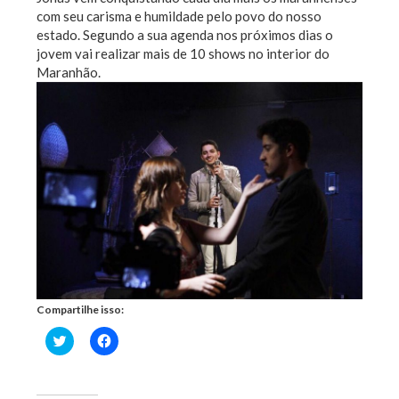
com seu carisma e humildade pelo povo do nosso
estado. Segundo a sua agenda nos próximos dias o
jovem vai realizar mais de 10 shows no interior do
Maranhão.
Compartilhe isso:
Clique
Clique
para
para
compartilhar
compartilhar
no
no
Twitter(abre
Facebook(abre
em
em