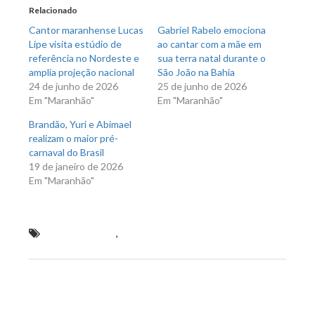
nova
nova
Relacionado
janela)
janela)
Cantor maranhense Lucas
Gabriel Rabelo emociona
Lipe visita estúdio de
ao cantar com a mãe em
referência no Nordeste e
sua terra natal durante o
amplia projeção nacional
São João na Bahia
24 de junho de 2026
25 de junho de 2026
Em "Maranhão"
Em "Maranhão"
Brandão, Yuri e Abimael
realizam o maior pré-
carnaval do Brasil
19 de janeiro de 2026
Em "Maranhão"
Jonas Esticado
,
O fenômeno Jonas Esticado grava
clipe do seu novo sucesso “A moça do espelho”
Previous Post
Next Post