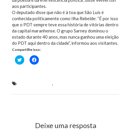
aos participantes.
O deputado disse que não é à toa que São Luís é
conhecida politicamente como Ilha Rebelde: “É por isso
que o PDT sempre teve essa história de vitórias dentro
da capital maranhense. O grupo Sarney dominou o
estado durante 40 anos, mas nunca ganhou uma eleição
do PDT aqui dentro da cidade”, informou aos visitantes.
Compartilhe isso:
Clique
Clique
para
para
compartilhar
compartilhar
no
no
Twitter(abre
Facebook(abre
em
em
nova
nova
Weverton Rocha
,
Weverton Rocha se
janela)
janela)
confraterniza com juventude do Congresso da JSPTD
Previous Post
Next Post
Deixe uma resposta