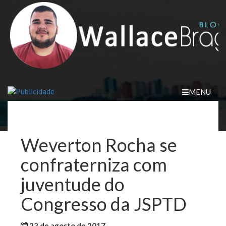
Skip
to
content
MENU
Weverton Rocha se
confraterniza com
juventude do
Congresso da JSPTD
22 de agosto de 2017
WallaceB
Maranhão