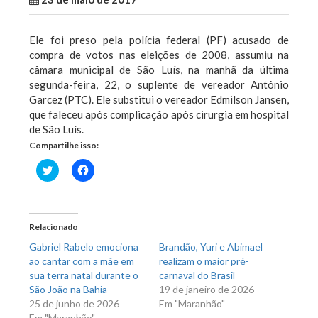
Ele foi preso pela polícia federal (PF) acusado de
compra de votos nas eleições de 2008, assumiu na
câmara municipal de São Luís, na manhã da última
segunda-feira, 22, o suplente de vereador Antônio
Garcez (PTC). Ele substitui o vereador Edmilson Jansen,
que faleceu após complicação após cirurgia em hospital
de São Luís.
Compartilhe isso:
Clique
Clique
para
para
compartilhar
compartilhar
no
no
Twitter(abre
Facebook(abre
em
em
nova
nova
Relacionado
janela)
janela)
Gabriel Rabelo emociona
Brandão, Yuri e Abimael
ao cantar com a mãe em
realizam o maior pré-
sua terra natal durante o
carnaval do Brasil
São João na Bahia
19 de janeiro de 2026
25 de junho de 2026
Em "Maranhão"
Em "Maranhão"