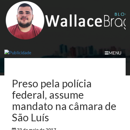
Skip
to
content
MENU
Preso pela polícia
federal, assume
mandato na câmara de
São Luís
23 de maio de 2017
WallaceB
Notícias