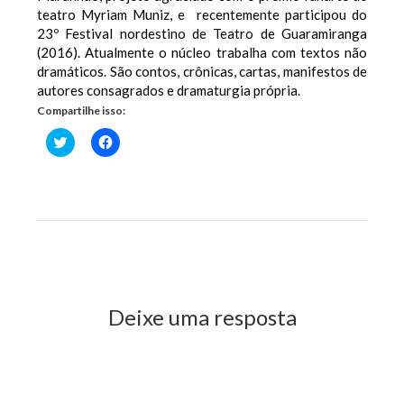
teatro Myriam Muniz, e recentemente participou do
23º Festival nordestino de Teatro de Guaramiranga
(2016). Atualmente o núcleo trabalha com textos não
dramáticos. São contos, crônicas, cartas, manifestos de
autores consagrados e dramaturgia própria.
Compartilhe isso:
Clique
Clique
para
para
compartilhar
compartilhar
no
no
Twitter(abre
Facebook(abre
em
em
nova
nova
janela)
janela)
Previous Post
Next Post
Deixe uma resposta