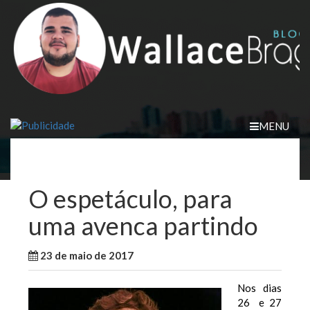
Skip
to
content
MENU
O espetáculo, para
uma avenca partindo
23 de maio de 2017
WallaceB
Notícias
Nos dias
26 e 27