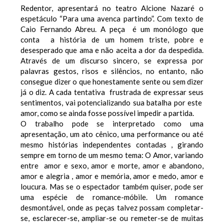
Redentor, apresentará no
teatro Alcione Nazaré o
espetáculo “Para uma avenca partindo”. Com texto de
Caio Fernando Abreu. A peça é um monólogo que
conta a história de um homem triste, pobre e
desesperado que ama e não aceita a dor da despedida.
Através de um discurso sincero, se expressa por
palavras gestos, risos e silêncios, no entanto, não
consegue dizer o que honestamente sente ou sem dizer
já o diz. A cada tentativa frustrada de expressar seus
sentimentos, vai potencializando sua batalha por este
amor, como se ainda fosse possível impedir a partida.
O trabalho pode se interpretado como uma
apresentação, um ato cênico, uma performance ou até
mesmo histórias independentes contadas , girando
sempre em torno de um mesmo tema: O Amor, variando
entre amor e sexo, amor e morte, amor e abandono,
amor e alegria , amor e memória, amor e medo, amor e
loucura. Mas se o espectador também quiser, pode ser
uma espécie de romance-móbile. Um romance
desmontável, onde as peças talvez possam completar-
se, esclarecer-se, ampliar-se ou remeter-se de muitas