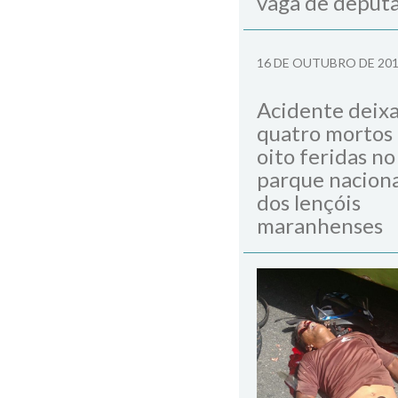
vaga de deput
Next Post
16 DE OUTUBRO DE 20
Acidente deix
quatro mortos
oito feridas no
parque naciona
dos lençóis
maranhenses