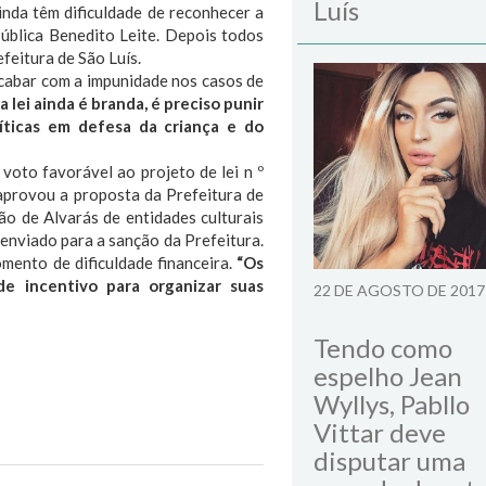
Luís
inda têm dificuldade de reconhecer a
Pública Benedito Leite. Depois todos
feitura de São Luís.
 acabar com a impunidade nos casos de
 lei ainda é branda, é preciso punir
líticas em defesa da criança e do
voto favorável ao projeto de lei n º
aprovou a proposta da Prefeitura de
ão de Alvarás de entidades culturais
 enviado para a sanção da Prefeitura.
mento de dificuldade financeira.
“Os
de incentivo para organizar suas
22 DE AGOSTO DE 2017
Tendo como
espelho Jean
Wyllys, Pabllo
Vittar deve
disputar uma