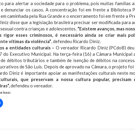
 para alertar a sociedade para o problema, pois muitas famílias a
 e denunciar os casos. A concentração foi em frente a Biblioteca 
em caminhada pela Rua Grande e o encerramento foi em frente a Pre
iniz disse que a legislação brasileira precisar ser modificada para
 sexual contra crianças e adolescentes.
“Existem avanços, mas nossa
 rigor esses criminosos, é necessário ainda se criar mais po
nte vítimas da violência”
, defendeu Ricardo Diniz.
os
a entidades culturais –
O vereador Ricardo Diniz (PCdoB) deu 
 do Executivo Municipal. Na terça-feira (16) a Câmara Municipal 
 de débitos tributários e também de isenção de débitos na concess
lucrativos de São Luís. Depois de aprovado na Câmara, o projeto foi
rdo Diniz é importante apoiar as manifestações culturais neste mo
ulturais, que preservam a nossa cultura popular, precisam 
ras”,
defendeu o vereador.
e isso:
Clique
para
rtilhar
compartilhar
no
r(abre
Facebook(abre
em
nova
)
janela)