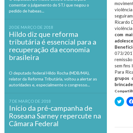
movimento
comentar o julgamento do STJ que negou o
violência
pedido de habeas...
seguiram 
Ricardo D
20 DE MARÇO DE 2018
violência
Hildo diz que reforma
com mais
tributária é essencial para a
adolesce
Benefíci
recuperação da economia
073/2017
brasileira
remissão
sem fins 
Para Rica
O deputado federal Hildo Rocha (MDB/MA),
grupos c
relator da Reforma Tributária, voltou a alertar as
brincadei
autoridades e, especialmente o congresso...
Compartilh
Clique
7 DE MARÇO DE 2018
para
Início da pré-campanha de
compa
no
Roseana Sarney repercute na
Twitte
em
Câmara Federal
nova
janela