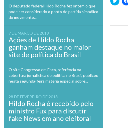
para
O deputado federal Hildo Rocha fez ontem o que
compa
no
pode ser considerado o ponto de partida simbólico
Twitte
do movimento...
em
nova
janela
7 DE MARÇO DE 2018
Previo
Ações de Hildo Rocha
ganham destaque no maior
site de política do Brasil
O site Congresso em Foco, referência na
cobertura jornalística de política no Brasil, publicou
nesta segunda-feira matéria especial sobre...
28 DE FEVEREIRO DE 2018
Hildo Rocha é recebido pelo
ministro Fux para discutir
fake News em ano eleitoral