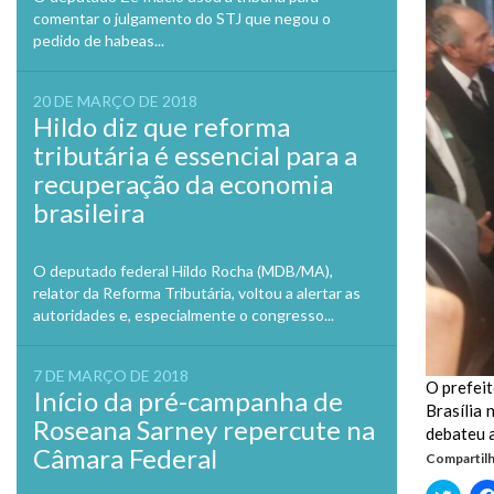
comentar o julgamento do STJ que negou o
pedido de habeas...
20 DE MARÇO DE 2018
Hildo diz que reforma
tributária é essencial para a
recuperação da economia
brasileira
O deputado federal Hildo Rocha (MDB/MA),
relator da Reforma Tributária, voltou a alertar as
autoridades e, especialmente o congresso...
7 DE MARÇO DE 2018
O prefeit
Início da pré-campanha de
Brasília 
Roseana Sarney repercute na
debateu a
Câmara Federal
Compartilh
Clique