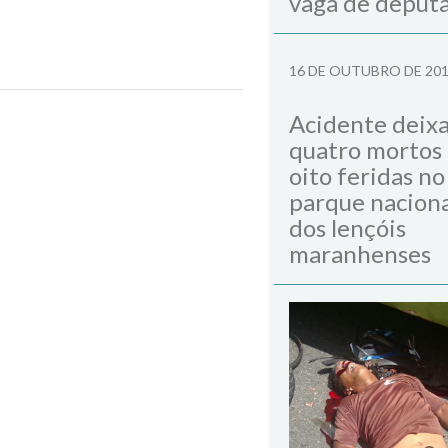
vaga de deput
16 DE OUTUBRO DE 20
Acidente deix
Next Post
quatro mortos
oito feridas no
parque naciona
dos lençóis
maranhenses