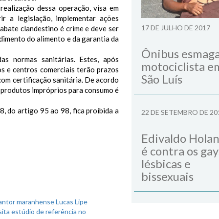
 realização dessa operação, visa em
ir a legislação, implementar ações
17 DE JULHO DE 2017
 abate clandestino é crime e deve ser
dimento do alimento e da garantia da
Ônibus esmag
s normas sanitárias. Estes, após
motociclista e
dos e centros comerciais terão prazos
São Luís
com certificação sanitária. De acordo
e produtos impróprios para consumo é
, do artigo 95 ao 98, fica proibida a
22 DE SETEMBRO DE 20
Edivaldo Hola
é contra os gay
lésbicas e
bissexuais
antor maranhense Lucas Lipe
sita estúdio de referência no