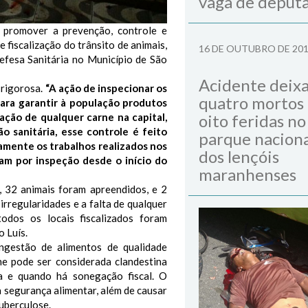
vaga de deput
 promover a prevenção, controle e
 fiscalização do trânsito de animais,
16 DE OUTUBRO DE 20
efesa Sanitária no Município de São
Acidente deix
e rigorosa.
“A ação de inspecionar os
quatro mortos
ara garantir à população produtos
ção de qualquer carne na capital,
oito feridas no
o sanitária, esse controle é feito
parque naciona
amente os trabalhos realizados nos
dos lençóis
am por inspeção desde o início do
maranhenses
, 32 animais foram apreendidos, e 2
irregularidades e a falta de qualquer
todos os locais fiscalizados foram
o Luís.
ingestão de alimentos de qualidade
ne pode ser considerada clandestina
ia e quando há sonegação fiscal. O
 segurança alimentar, além de causar
tuberculose.