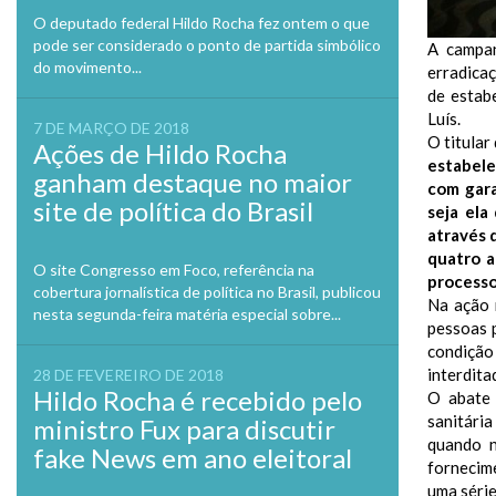
O deputado federal Hildo Rocha fez ontem o que
pode ser considerado o ponto de partida simbólico
A campan
do movimento...
erradicaç
de estab
Luís.
7 DE MARÇO DE 2018
O titular
Ações de Hildo Rocha
estabele
ganham destaque no maior
com gara
site de política do Brasil
seja ela
através 
quatro a
O site Congresso em Foco, referência na
processo
cobertura jornalística de política no Brasil, publicou
Na ação 
nesta segunda-feira matéria especial sobre...
pessoas p
condição
interdita
28 DE FEVEREIRO DE 2018
Hildo Rocha é recebido pelo
O abate 
sanitári
ministro Fux para discutir
quando n
fake News em ano eleitoral
fornecime
uma série