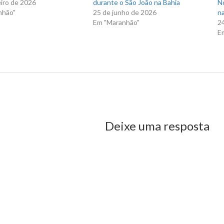
eiro de 2026
durante o São João na Bahia
N
nhão"
25 de junho de 2026
na
Em "Maranhão"
2
E
us Post
Deixe uma resposta