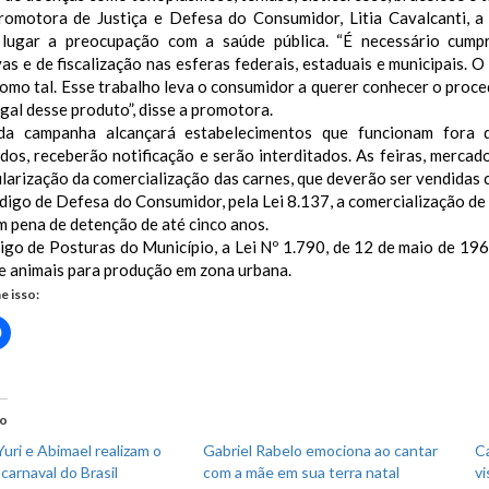
romotora de Justiça e Defesa do Consumidor, Litia Cavalcanti, a
 lugar a preocupação com a saúde pública. “É necessário cumpr
as e de fiscalização nas esferas federais, estaduais e municipais. O
omo tal. Esse trabalho leva o consumidor a querer conhecer o proce
gal desse produto”, disse a promotora.
a campanha alcançará estabelecimentos que funcionam fora da
ados, receberão notificação e serão interditados. As feiras, merca
larização da comercialização das carnes, que deverão ser vendidas 
digo de Defesa do Consumidor, pela Lei 8.137, a comercialização d
m pena de detenção de até cinco anos.
go de Posturas do Município, a Lei Nº 1.790, de 12 de maio de 1968
e animais para produção em zona urbana.
e isso:
Clique
para
rtilhar
compartilhar
no
r(abre
Facebook(abre
em
nova
do
)
janela)
uri e Abimael realizam o
Gabriel Rabelo emociona ao cantar
C
carnaval do Brasil
com a mãe em sua terra natal
vi