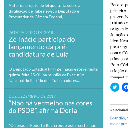
Para a p
Autor de projeto de lei que trata sobre a
primeiro
divulgação de ‘fake news’, o Deputado e
preventiv
Procurador da Câmara Federal,...
tratado c
origem le
26 DE JANEIRO DE 2018
A ação d
Zé Inácio participa do
identific
lançamento da pré-
para regu
candidatura de Lula
com o Có
crime, co
Pelo Códi
O Deputado Estadual (PT) Zé Inácio esteve nesta
criação d
quinta-feira 25/01, na reunião da Executiva
Compartilh
Nacional do Partido dos Trabalhadores...
Clique
para
compa
1 DE DEZEMBRO DE 2017
no
Twitte
“Não há vermelho nas cores
em
nova
do PSDB”, afirma Doria
Relaciona
janela
Brandão, Y
maior pré-
“O senador Roberto Rocha pode estar certo, que