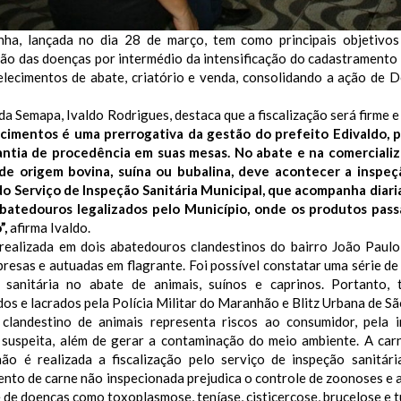
ha, lançada no dia 28 de março, tem como principais objetivos
ão das doenças por intermédio da intensificação do cadastramento e
elecimentos de abate, criatório e venda, consolidando a ação de D
 da Semapa, Ivaldo Rodrigues, destaca que a fiscalização será firme 
cimentos é uma prerrogativa da gestão do prefeito Edivaldo, p
ntia de procedência em suas mesas. No abate e na comercializa
 de origem bovina, suína ou bubalina, deve acontecer a inspeçã
do Serviço de Inspeção Sanitária Municipal, que acompanha diari
batedouros legalizados pelo Município, onde os produtos pass
”,
afirma Ivaldo.
realizada em dois abatedouros clandestinos do bairro João Paulo
resas e autuadas em flagrante. Foi possível constatar uma série de 
 sanitária no abate de animais, suínos e caprinos. Portanto, 
dos e lacrados pela Polícia Militar do Maranhão e Blitz Urbana de Sã
clandestino de animais representa riscos ao consumidor, pela 
a suspeita, além de gerar a contaminação do meio ambiente. A car
ão é realizada a fiscalização pelo serviço de inspeção sanitár
nto de carne não inspecionada prejudica o controle de zoonoses e a
 de doenças como toxoplasmose, teníase, cisticercose, brucelose e 