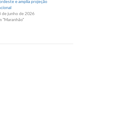
ordeste e amplia projeção
cional
4 de junho de 2026
m "Maranhão"
Next Post