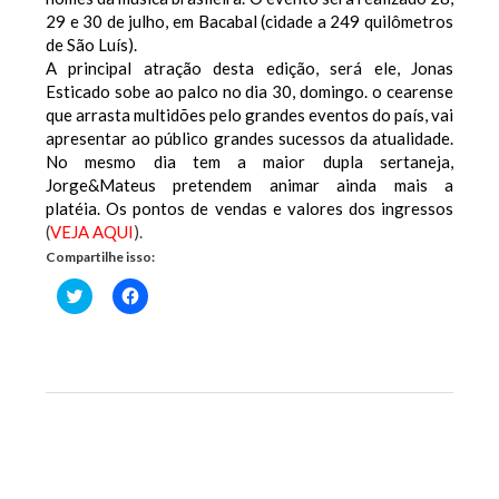
29 e 30 de julho, em Bacabal (cidade a 249 quilômetros
de São Luís).
A principal atração desta edição, será ele, Jonas
Esticado sobe ao palco no dia 30, domingo. o cearense
que arrasta multidões pelo grandes eventos do país, vai
apresentar ao público grandes sucessos da atualidade.
No mesmo dia tem a maior dupla sertaneja,
Jorge&Mateus pretendem animar ainda mais a
platéia. Os pontos de vendas e valores dos ingressos
(
V
EJA AQUI
).
Compartilhe isso:
Clique
Clique
para
para
compartilhar
compartilhar
no
no
Twitter(abre
Facebook(abre
em
em
nova
nova
janela)
janela)
Previous Post
Next Post