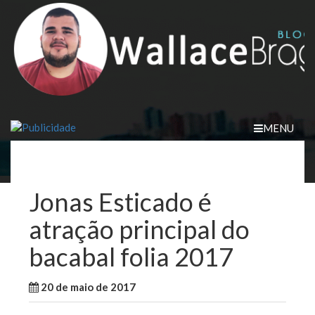
Skip
to
content
MENU
Jonas Esticado é
atração principal do
bacabal folia 2017
20 de maio de 2017
WallaceB
Notícias