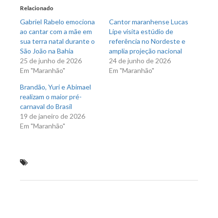
nova
nova
Relacionado
janela)
janela)
Gabriel Rabelo emociona
Cantor maranhense Lucas
ao cantar com a mãe em
Lipe visita estúdio de
sua terra natal durante o
referência no Nordeste e
São João na Bahia
amplia projeção nacional
25 de junho de 2026
24 de junho de 2026
Em "Maranhão"
Em "Maranhão"
Brandão, Yuri e Abimael
realizam o maior pré-
carnaval do Brasil
19 de janeiro de 2026
Em "Maranhão"
PCMA estoura ponto de venda clandestina de
munições e prende dono do estabelecimento em Itinga
Previous Post
Next Post