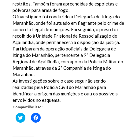
restritos. Também foram apreendidas de espoletas e
pólvoras para arma de fogo.
O investigado foi conduzido a Delegacia de Itinga do
Maranhão, onde foi autuado em flagrante pelo crime de
comércio ilegal de munições. Em seguida, o preso foi
recolhido à Unidade Prisional de Ressocialização de
Açailândia, onde permanecerá a disposição da justiça.
Participaram da operação policiais da Delegacia de
Itinga do Maranhão, pertencente a 9ª Delegacia
Regional de Açailândia, com apoio da Polícia Militar do
Maranhão, através da 2ª Companhia de Itinga do
Maranhão.
As investigações sobre o caso seguirão sendo
realizadas pela Polícia Civil do Maranhão para
identificar a origem das munições e outros possíveis
envolvidos no esquema.
Compartilhe isso:
Clique
Clique
para
para
compartilhar
compartilhar
no
no
Twitter(abre
Facebook(abre
em
em