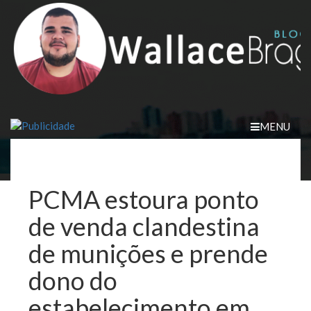
Skip
to
content
MENU
PCMA estoura ponto
de venda clandestina
de munições e prende
dono do
estabelecimento em