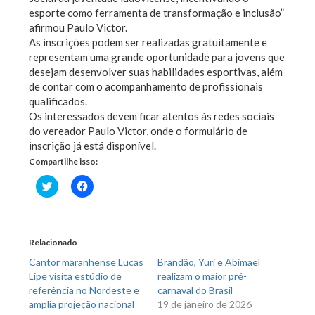
esporte como ferramenta de transformação e inclusão”
afirmou Paulo Victor.
As inscrições podem ser realizadas gratuitamente e
representam uma grande oportunidade para jovens que
desejam desenvolver suas habilidades esportivas, além
de contar com o acompanhamento de profissionais
qualificados.
Os interessados devem ficar atentos às redes sociais
do vereador Paulo Victor, onde o formulário de
inscrição já está disponível.
Compartilhe isso:
Clique
Clique
para
para
compartilhar
compartilhar
no
no
Twitter(abre
Facebook(abre
em
em
nova
nova
Relacionado
janela)
janela)
Cantor maranhense Lucas
Brandão, Yuri e Abimael
Lipe visita estúdio de
realizam o maior pré-
referência no Nordeste e
carnaval do Brasil
amplia projeção nacional
19 de janeiro de 2026