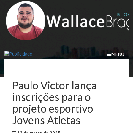
Skip
to
content
MENU
Paulo Victor lança
inscrições para o
projeto esportivo
Jovens Atletas
13 de março de 2025
WallaceB
Maranhão