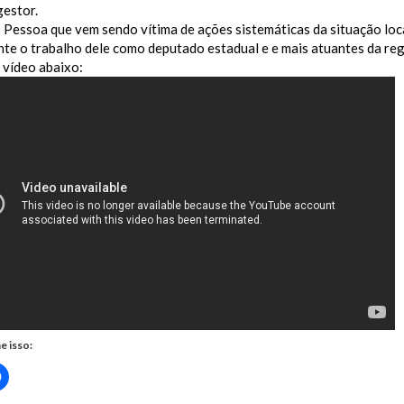
gestor.
Pessoa que vem sendo vítima de ações sistemáticas da situação loc
te o trabalho dele como deputado estadual e e mais atuantes da re
 vídeo abaixo:
e isso:
Clique
para
rtilhar
compartilhar