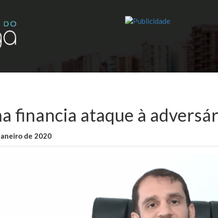
a financia ataque à adversá
janeiro de 2020
WallaceB
Maranhão