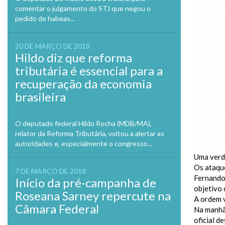
comentar o julgamento do STJ que negou o
pedido de habeas...
20 DE MARÇO DE 2018
Hildo diz que reforma
tributária é essencial para a
recuperação da economia
brasileira
O deputado federal Hildo Rocha (MDB/MA),
relator da Reforma Tributária, voltou a alertar as
autoridades e, especialmente o congresso...
Uma verda
Os ataque
7 DE MARÇO DE 2018
Fernando 
Início da pré-campanha de
objetivo 
Roseana Sarney repercute na
A ordem 
Câmara Federal
Na manhã 
oficial d