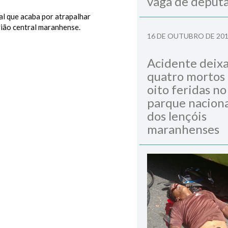
vaga de deput
al que acaba por atrapalhar
gião central maranhense.
16 DE OUTUBRO DE 20
Acidente deix
quatro mortos
oito feridas no
parque naciona
dos lençóis
maranhenses