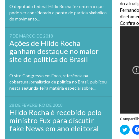
do atual 
O deputado federal Hildo Rocha fez ontem o que
Fernando 
pode ser considerado o ponto de partida simbólico
diretamen
do movimento...
Confira o
7 DE MARÇO DE 2018
Ações de Hildo Rocha
ganham destaque no maior
site de política do Brasil
O site Congresso em Foco, referência na
cobertura jornalística de política no Brasil, publicou
nesta segunda-feira matéria especial sobre...
28 DE FEVEREIRO DE 2018
Hildo Rocha é recebido pelo
ministro Fux para discutir
Compartilh
fake News em ano eleitoral
Clique
para
compa