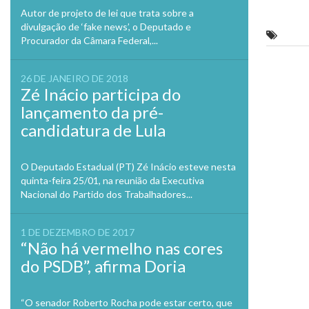
no
Twitte
Autor de projeto de lei que trata sobre a
em
divulgação de ‘fake news’, o Deputado e
nova
Tema f
janela
Procurador da Câmara Federal,...
Previo
26 DE JANEIRO DE 2018
Zé Inácio participa do
lançamento da pré-
candidatura de Lula
O Deputado Estadual (PT) Zé Inácio esteve nesta
quinta-feira 25/01, na reunião da Executiva
Nacional do Partido dos Trabalhadores...
1 DE DEZEMBRO DE 2017
“Não há vermelho nas cores
do PSDB”, afirma Doria
“O senador Roberto Rocha pode estar certo, que