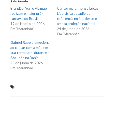
Relacionado
janela)
janela)
Brandão, Yuri e Abimael
Cantor maranhense Lucas
realizam o maior pré-
Lipe visita estúdio de
carnaval do Brasil
referência no Nordeste e
19 de janeiro de 2026
amplia projeção nacional
Em "Maranhão"
24 de junho de 2026
Em "Maranhão"
Gabriel Rabelo emociona
ao cantar com a mãe em
sua terra natal durante o
São João na Bahia
25 de junho de 2026
Em "Maranhão"
Candidato de Bolsonaro ao senado
,
tem 3% de
intenções de voto no Maranhão
Previous Post
Next Post