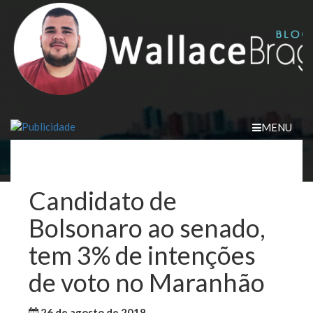
Skip
to
content
MENU
Candidato de
Bolsonaro ao senado,
tem 3% de intenções
de voto no Maranhão
26 de agosto de 2018
WallaceB
Maranhão