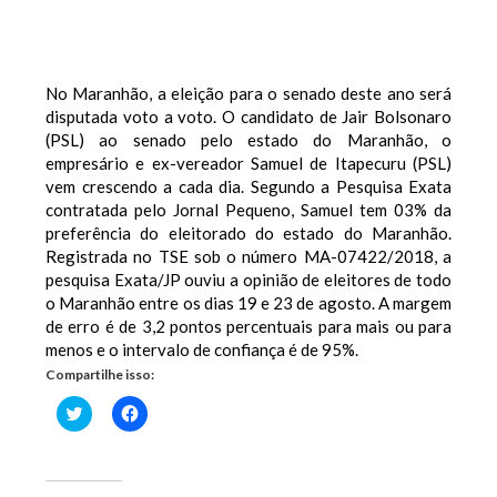
No Maranhão, a eleição para o senado deste ano será
disputada voto a voto. O candidato de Jair Bolsonaro
(PSL) ao senado pelo estado do Maranhão, o
empresário e ex-vereador Samuel de Itapecuru (PSL)
vem crescendo a cada dia. Segundo a Pesquisa Exata
contratada pelo Jornal Pequeno, Samuel tem 03% da
preferência do eleitorado do estado do Maranhão.
Registrada no TSE sob o número MA-07422/2018, a
pesquisa Exata/JP ouviu a opinião de eleitores de todo
o Maranhão entre os dias 19 e 23 de agosto. A margem
de erro é de 3,2 pontos percentuais para mais ou para
menos e o intervalo de confiança é de 95%.
Compartilhe isso:
Clique
Clique
para
para
compartilhar
compartilhar
no
no
Twitter(abre
Facebook(abre
em
em
nova
nova