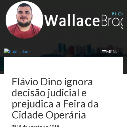
Skip
to
content
MENU
Flávio Dino ignora
decisão judicial e
prejudica a Feira da
Cidade Operária
15 de agosto de 2018
WallaceB
Maranhão