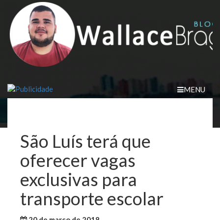
Skip
to
content
MENU
São Luís terá que
oferecer vagas
exclusivas para
transporte escolar
20 de março de 2018
WallaceB
São Luis