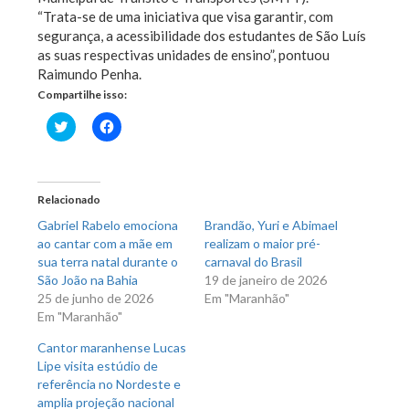
“Trata-se de uma iniciativa que visa garantir, com
segurança, a acessibilidade dos estudantes de São Luís
as suas respectivas unidades de ensino”, pontuou
Raimundo Penha.
Compartilhe isso:
Clique
Clique
para
para
compartilhar
compartilhar
no
no
Twitter(abre
Facebook(abre
em
em
nova
nova
Relacionado
janela)
janela)
Gabriel Rabelo emociona
Brandão, Yuri e Abimael
ao cantar com a mãe em
realizam o maior pré-
sua terra natal durante o
carnaval do Brasil
São João na Bahia
19 de janeiro de 2026
25 de junho de 2026
Em "Maranhão"
Em "Maranhão"
Cantor maranhense Lucas
Lipe visita estúdio de
referência no Nordeste e
amplia projeção nacional