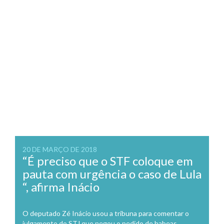
20 DE MARÇO DE 2018
“É preciso que o STF coloque em
pauta com urgência o caso de Lula
“, afirma Inácio
O deputado Zé Inácio usou a tribuna para comentar o
julgamento do STJ que negou o pedido de habeas...