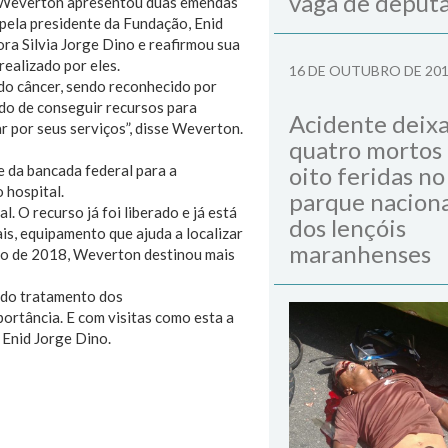
vaga de deput
s. Weverton apresentou duas emendas
 pela presidente da Fundação, Enid
ra Silvia Jorge Dino e reafirmou sua
ealizado por eles.
16 DE OUTUBRO DE 20
do câncer, sendo reconhecido por
do de conseguir recursos para
Acidente deix
r por seus serviços”, disse Weverton.
quatro mortos
e da bancada federal para a
oito feridas no
 hospital.
parque naciona
 O recurso já foi liberado e já está
dos lençóis
is, equipamento que ajuda a localizar
maranhenses
nto de 2018, Weverton destinou mais
 do tratamento dos
ortância. E com visitas como esta a
 Enid Jorge Dino.