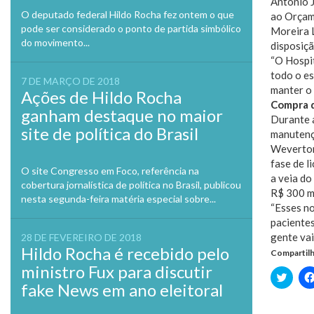
Antônio 
O deputado federal Hildo Rocha fez ontem o que
ao Orçame
pode ser considerado o ponto de partida simbólico
Moreira L
do movimento...
disposiçã
“O Hospi
todo o es
7 DE MARÇO DE 2018
manter o 
Ações de Hildo Rocha
Compra 
ganham destaque no maior
Durante a
site de política do Brasil
manutenç
Weverton 
fase de l
O site Congresso em Foco, referência na
a veia d
cobertura jornalística de política no Brasil, publicou
R$ 300 m
nesta segunda-feira matéria especial sobre...
“Esses n
pacientes
gente vai
28 DE FEVEREIRO DE 2018
Hildo Rocha é recebido pelo
Compartilh
ministro Fux para discutir
Clique
para
fake News em ano eleitoral
compa
no
Twitte