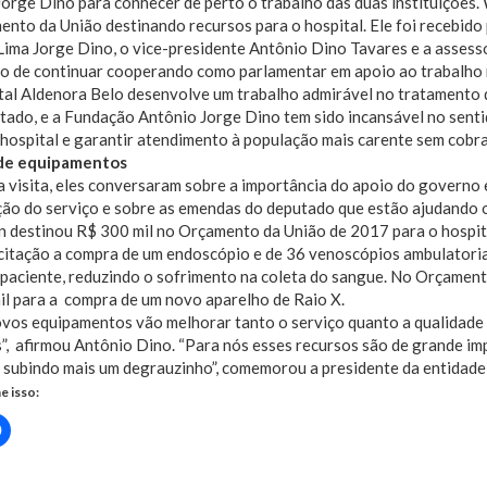
Jorge Dino para conhecer de perto o trabalho das duas instituiçõe
nto da União destinando recursos para o hospital. Ele foi recebido
ima Jorge Dino, o vice-presidente Antônio Dino Tavares e a assesso
o de continuar cooperando como parlamentar em apoio ao trabalho r
tal Aldenora Belo desenvolve um trabalho admirável no tratamento 
tado, e a Fundação Antônio Jorge Dino tem sido incansável no senti
hospital e garantir atendimento à população mais carente sem cobra
de equipamentos
 visita, eles conversaram sobre a importância do apoio do governo 
ão do serviço e sobre as emendas do deputado que estão ajudando o
destinou R$ 300 mil no Orçamento da União de 2017 para o hospital.
icitação a compra de um endoscópio e de 36 venoscópios ambulatoria
o paciente, reduzindo o sofrimento na coleta do sangue. No Orçame
il para a compra de um novo aparelho de Raio X.
ovos equipamentos vão melhorar tanto o serviço quanto a qualidade
”, afirmou Antônio Dino. “Para nós esses recursos são de grande imp
 subindo mais um degrauzinho”, comemorou a presidente da entidade
e isso:
Clique
para
rtilhar
compartilhar
no
r(abre
Facebook(abre