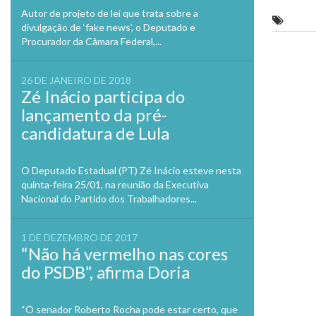
em
Autor de projeto de lei que trata sobre a
nova
Alden
janela
divulgação de ‘fake news’, o Deputado e
Procurador da Câmara Federal,...
Previo
26 DE JANEIRO DE 2018
Zé Inácio participa do
lançamento da pré-
candidatura de Lula
O Deputado Estadual (PT) Zé Inácio esteve nesta
quinta-feira 25/01, na reunião da Executiva
Nacional do Partido dos Trabalhadores...
1 DE DEZEMBRO DE 2017
“Não há vermelho nas cores
do PSDB”, afirma Doria
“O senador Roberto Rocha pode estar certo, que