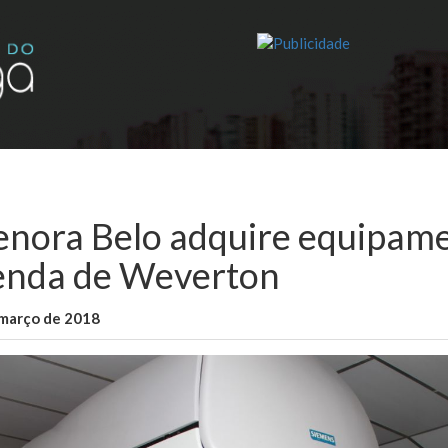
enora Belo adquire equipam
nda de Weverton
 março de 2018
WallaceB
São Luis