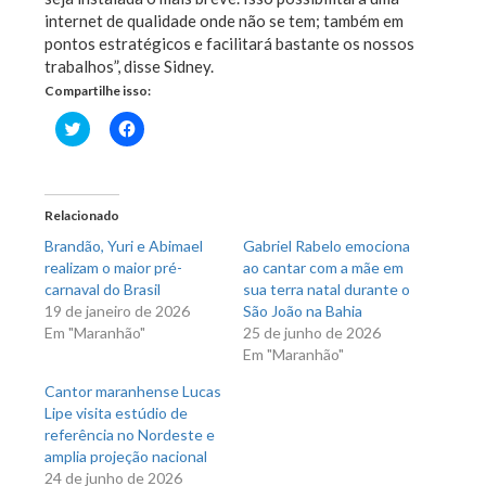
internet de qualidade onde não se tem; também em
pontos estratégicos e facilitará bastante os nossos
trabalhos”, disse Sidney.
Compartilhe isso:
Clique
Clique
para
para
compartilhar
compartilhar
no
no
Twitter(abre
Facebook(abre
em
em
nova
nova
Relacionado
janela)
janela)
Brandão, Yuri e Abimael
Gabriel Rabelo emociona
realizam o maior pré-
ao cantar com a mãe em
carnaval do Brasil
sua terra natal durante o
19 de janeiro de 2026
São João na Bahia
Em "Maranhão"
25 de junho de 2026
Em "Maranhão"
Cantor maranhense Lucas
Lipe visita estúdio de
referência no Nordeste e
amplia projeção nacional
24 de junho de 2026