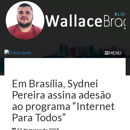
Skip
to
content
MENU
Em Brasília, Sydnei
Pereira assina adesão
ao programa “Internet
Para Todos”
13 de março de 2018
WallaceB
São Luis