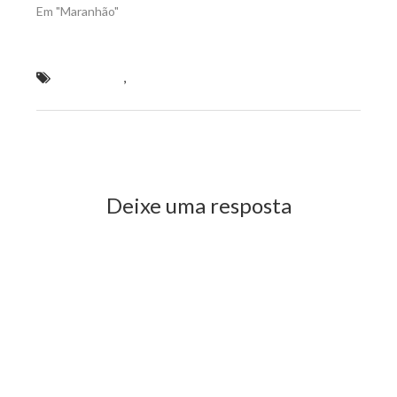
Em "Maranhão"
Em Brasília
,
Sydnei Pereira assina adesão ao
programa “Internet Para Todos”
Previous Post
Next Post
Deixe uma resposta