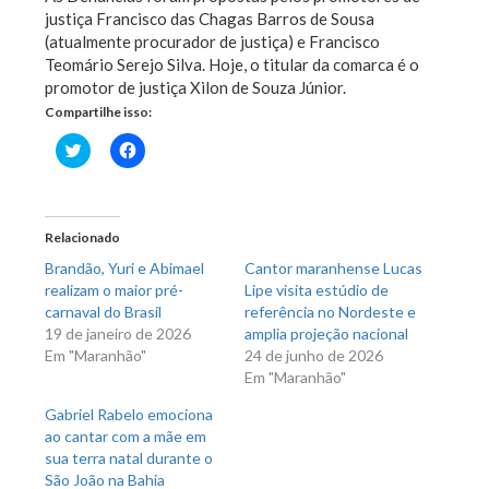
justiça Francisco das Chagas Barros de Sousa
(atualmente procurador de justiça) e Francisco
Teomário Serejo Silva. Hoje, o titular da comarca é o
promotor de justiça Xilon de Souza Júnior.
Compartilhe isso:
Clique
Clique
para
para
compartilhar
compartilhar
no
no
Twitter(abre
Facebook(abre
em
em
nova
nova
Relacionado
janela)
janela)
Brandão, Yuri e Abimael
Cantor maranhense Lucas
realizam o maior pré-
Lipe visita estúdio de
carnaval do Brasil
referência no Nordeste e
19 de janeiro de 2026
amplia projeção nacional
Em "Maranhão"
24 de junho de 2026
Em "Maranhão"
Gabriel Rabelo emociona
ao cantar com a mãe em
sua terra natal durante o
São João na Bahia