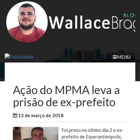
Skip
to
content
MENU
Ação do MPMA leva a
prisão de ex-prefeito
13 de março de 2018
WallaceB
Maranhão
Foi preso no último dia 2 o ex-
prefeito de Esperantinópolis,