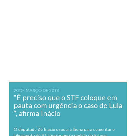
20 DE MARÇO DE 2018
“É preciso que o STF coloque em
pauta com urgência o caso de Lula
“, afirma Inácio
O deputado Zé Inácio usou a tribuna para comentar o
julgamento do STJ que negou o pedido de habeas...