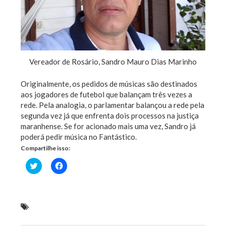
Vereador de Rosário, Sandro Mauro Dias Marinho
Originalmente, os pedidos de músicas são destinados
aos jogadores de futebol que balançam três vezes a
rede. Pela analogia, o parlamentar balançou a rede pela
segunda vez já que enfrenta dois processos na justiça
maranhense. Se for acionado mais uma vez, Sandro já
poderá pedir música no Fantástico.
Compartilhe isso:
Clique
Clique
para
para
compartilhar
compartilhar
no
no
Twitter(abre
Facebook(abre
em
em
nova
nova
Vereador de Rosário vira réu pela segunda vez por
janela)
janela)
fraude em licitação