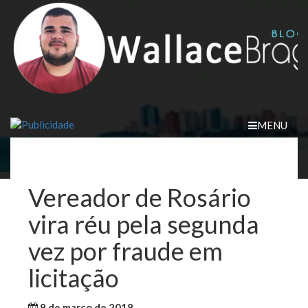
Skip
to
content
MENU
Vereador de Rosário
vira réu pela segunda
vez por fraude em
licitação
9 de março de 2018
WallaceB
Cidades