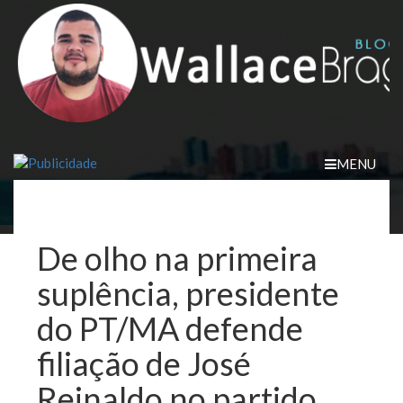
Skip
to
content
MENU
De olho na primeira
suplência, presidente
do PT/MA defende
filiação de José
Reinaldo no partido