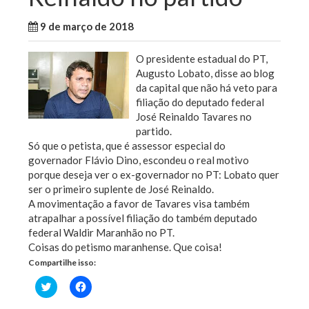
9 de março de 2018
WallaceB
Maranhão
O presidente estadual do PT,
Augusto Lobato, disse ao blog
da capital que não há veto para
filiação do deputado federal
José Reinaldo Tavares no
partido.
Só que o petista, que é assessor especial do
governador Flávio Dino, escondeu o real motivo
porque deseja ver o ex-governador no PT: Lobato quer
ser o primeiro suplente de José Reinaldo.
A movimentação a favor de Tavares visa também
atrapalhar a possível filiação do também deputado
federal Waldir Maranhão no PT.
Coisas do petismo maranhense. Que coisa!
Compartilhe isso:
Clique
Clique
para
para
compartilhar
compartilhar