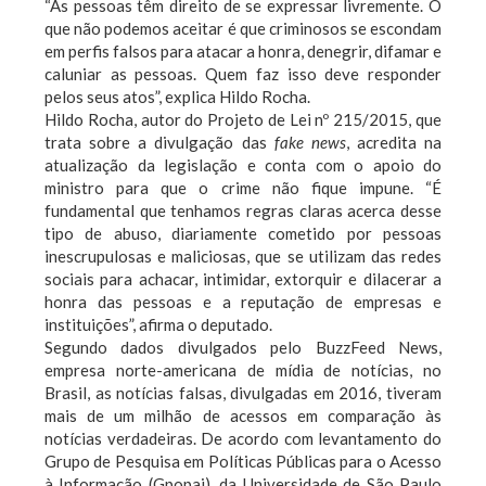
“As pessoas têm direito de se expressar livremente. O
que não podemos aceitar é que criminosos se escondam
em perfis falsos para atacar a honra, denegrir, difamar e
caluniar as pessoas. Quem faz isso deve responder
pelos seus atos”, explica Hildo Rocha.
Hildo Rocha, autor do Projeto de Lei nº 215/2015, que
trata sobre a divulgação das
fake news
, acredita na
atualização da legislação e conta com o apoio do
ministro para que o crime não fique impune. “É
fundamental que tenhamos regras claras acerca desse
tipo de abuso, diariamente cometido por pessoas
inescrupulosas e maliciosas, que se utilizam das redes
sociais para achacar, intimidar, extorquir e dilacerar a
honra das pessoas e a reputação de empresas e
instituições”, afirma o deputado.
Segundo dados divulgados pelo BuzzFeed News,
empresa norte-americana de mídia de notícias, no
Brasil, as notícias falsas, divulgadas em 2016, tiveram
mais de um milhão de acessos em comparação às
notícias verdadeiras. De acordo com levantamento do
Grupo de Pesquisa em Políticas Públicas para o Acesso
à Informação (Gpopai), da Universidade de São Paulo