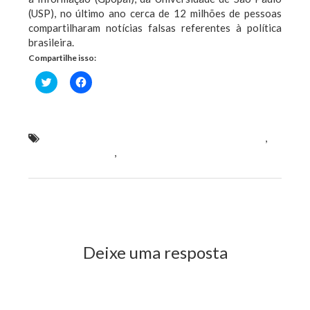
(USP), no último ano cerca de 12 milhões de pessoas
compartilharam notícias falsas referentes à política
brasileira.
Compartilhe isso:
Clique
Clique
para
para
compartilhar
compartilhar
no
no
Twitter(abre
Facebook(abre
em
em
nova
nova
Hildo Rocha se encontra com Presidente do TSE
,
janela)
janela)
Ministro Luiz Fux
,
para discutir Fake News em ano
eleitoral
Previous Post
Next Post
Deixe uma resposta