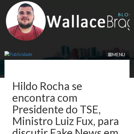
Skip
to
content
MENU
Hildo Rocha se
encontra com
Presidente do TSE,
Ministro Luiz Fux, para
discutir Fake News em