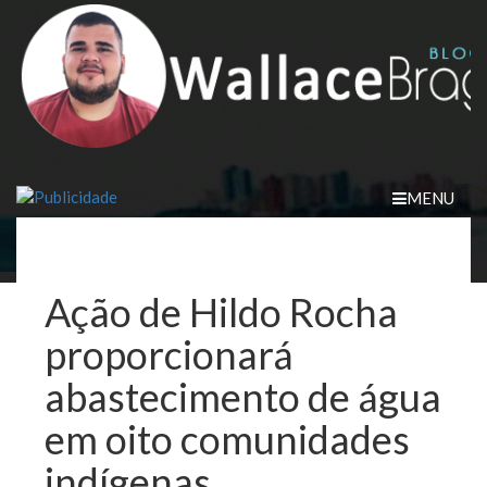
Skip
to
content
MENU
Ação de Hildo Rocha
proporcionará
abastecimento de água
em oito comunidades
indígenas