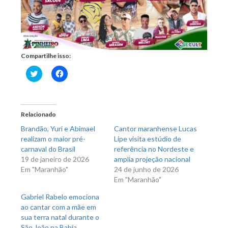
Compartilhe isso:
Clique
Clique
para
para
compartilhar
compartilhar
no
no
Twitter(abre
Facebook(abre
em
em
nova
nova
Relacionado
janela)
janela)
Brandão, Yuri e Abimael
Cantor maranhense Lucas
realizam o maior pré-
Lipe visita estúdio de
carnaval do Brasil
referência no Nordeste e
19 de janeiro de 2026
amplia projeção nacional
Em "Maranhão"
24 de junho de 2026
Em "Maranhão"
Gabriel Rabelo emociona
ao cantar com a mãe em
sua terra natal durante o
São João na Bahia