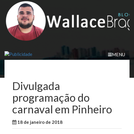
Skip
to
content
MENU
Divulgada
programação do
carnaval em Pinheiro
18 de janeiro de 2018
WallaceB
Maranhão