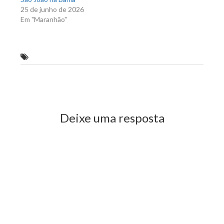
25 de junho de 2026
Em "Maranhão"
Divulgada programação do carnaval em Pinheiro
Previous Post
Next Post
Deixe uma resposta