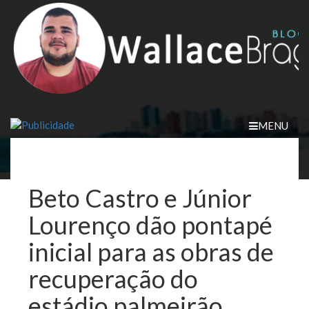
Skip
to
content
MENU
Beto Castro e Júnior
Lourenço dão pontapé
inicial para as obras de
recuperação do
estádio palmeirão