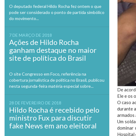
O deputado federal Hildo Rocha fez ontem o que
pode ser considerado o ponto de partida simbólico
do movimento...
7 DE MARÇO DE 2018
Ações de Hildo Rocha
ganham destaque no maior
site de política do Brasil
O site Congresso em Foco, referência na
cobertura jornalística de política no Brasil, publicou
nesta segunda-feira matéria especial sobre...
De acordo
Ele e os 
O caso ac
28 DE FEVEREIRO DE 2018
Hildo Rocha é recebido pelo
durante a
armados 
ministro Fux para discutir
Um soldad
fake News em ano eleitoral
dominar 
Hospital 