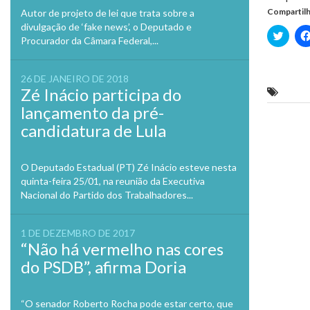
Compartilh
Autor de projeto de lei que trata sobre a
divulgação de ‘fake news’, o Deputado e
Clique
Procurador da Câmara Federal,...
para
compa
no
Twitte
26 DE JANEIRO DE 2018
em
nova
Zé Inácio participa do
Políci
janela
lançamento da pré-
candidatura de Lula
Previo
O Deputado Estadual (PT) Zé Inácio esteve nesta
quinta-feira 25/01, na reunião da Executiva
Nacional do Partido dos Trabalhadores...
1 DE DEZEMBRO DE 2017
“Não há vermelho nas cores
do PSDB”, afirma Doria
“O senador Roberto Rocha pode estar certo, que