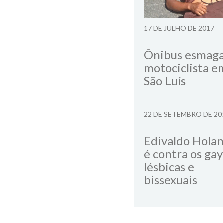
17 DE JULHO DE 2017
Ônibus esmag
motociclista e
o
São Luís
Next Post
22 DE SETEMBRO DE 20
Edivaldo Hola
é contra os gay
lésbicas e
bissexuais