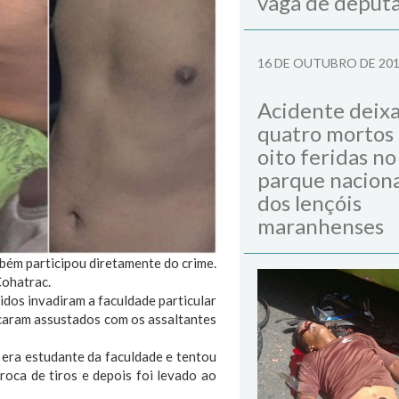
vaga de deput
16 DE OUTUBRO DE 20
Acidente deix
quatro mortos
oito feridas no
parque naciona
dos lençóis
maranhenses
mbém participou diretamente do crime.
Cohatrac.
idos invadiram a faculdade particular
ficaram assustados com os assaltantes
 era estudante da faculdade e tentou
roca de tiros e depois foi levado ao