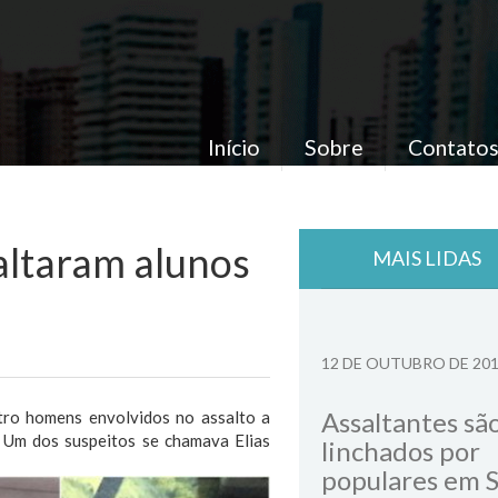
Início
Sobre
Contato
altaram alunos
MAIS LIDAS
12 DE OUTUBRO DE 20
Assaltantes sã
atro homens envolvidos no assalto a
. Um dos suspeitos se chamava Elias
linchados por
populares em 