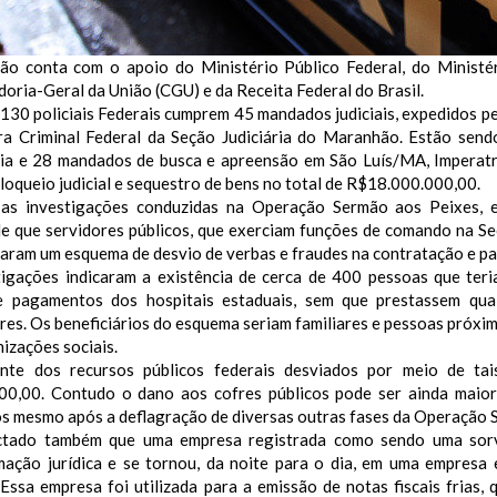
ão conta com o apoio do Ministério Público Federal, do Ministér
oria-Geral da União (CGU) e da Receita Federal do Brasil.
130 policiais Federais cumprem 45 mandados judiciais, expedidos p
ra Criminal Federal da Seção Judiciária do Maranhão. Estão sen
ia e 28 mandados de busca e apreensão em São Luís/MA, Imperat
loqueio judicial e sequestro de bens no total de R$18.000.000,00.
as investigações conduzidas na Operação Sermão aos Peixes, 
 de que servidores públicos, que exerciam funções de comando na S
aram um esquema de desvio de verbas e fraudes na contratação e p
tigações indicaram a existência de cerca de 400 pessoas que teri
e pagamentos dos hospitais estaduais, sem que prestassem qual
res. Os beneficiários do esquema seriam familiares e pessoas próxim
izações sociais.
te dos recursos públicos federais desviados por meio de tai
00,00. Contudo o dano aos cofres públicos pode ser ainda maior,
os mesmo após a deflagração de diversas outras fases da Operação 
ctado também que uma empresa registrada como sendo uma sorv
mação jurídica e se tornou, da noite para o dia, em uma empresa 
Essa empresa foi utilizada para a emissão de notas fiscais frias,