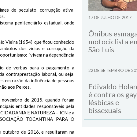
mes de peculato, corrupção ativa,
os.
17 DE JULHO DE 2017
stema penitenciário estadual, onde
Ônibus esmag
motociclista e
o Vieira (1654), que ficou conhecido
São Luís
ímbolos dos vícios e corrupção da
 oportunismo: “vivem na dependência
vio de verbas para o pagamento a
22 DE SETEMBRO DE 20
da contraprestação laboral, ou seja,
es em razão da influência de pessoas
Edivaldo Hola
rmão aos Peixes.
é contra os gay
e novembro de 2015, quando foram
lésbicas e
ncipais entidades responsáveis pela
bissexuais
UTO CIDADANIA E NATUREZA – ICN e a
R ASSOCIAÇÃO TOCANTINA PARA O
e outubro de 2016, e resultaram na