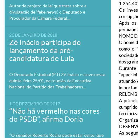
1.254.40
Autor de projeto de lei que trata sobre a
Os inves
divulgação de ‘fake news’, o Deputado e
corrupção
Procurador da Câmara Federal,...
Após os 
permanece
26 DE JANEIRO DE 2018
NOME D
Zé Inácio participa do
O nome d
lançamento da pré-
como o “
sociedad
candidatura de Lula
dos grand
Durante 
O Deputado Estadual (PT) Zé Inácio esteve nesta
“apadrin
quinta-feira 25/01, na reunião da Executiva
atuando 
Nacional do Partido dos Trabalhadores...
important
RELEM
A primei
1 DE DEZEMBRO DE 2017
cumprido
“Não há vermelho nas cores
terceiri
do PSDB”, afirma Doria
Organiz
DESENV
As segun
“O senador Roberto Rocha pode estar certo, que