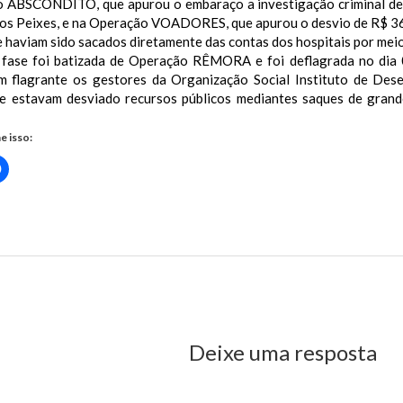
 ABSCONDITO, que apurou o embaraço a investigação criminal de
os Peixes, e na Operação VOADORES, que apurou o desvio de R$ 36.0
e haviam sido sacados diretamente das contas dos hospitais por mei
 fase foi batizada de Operação RÊMORA e foi deflagrada no dia
m flagrante os gestores da Organização Social Instituto de Des
e estavam desviado recursos públicos mediantes saques de grand
e isso:
Clique
para
rtilhar
compartilhar
no
r(abre
Facebook(abre
em
nova
flagra operação contra saúde no Maranhão
)
janela)
us Post
Deixe uma resposta