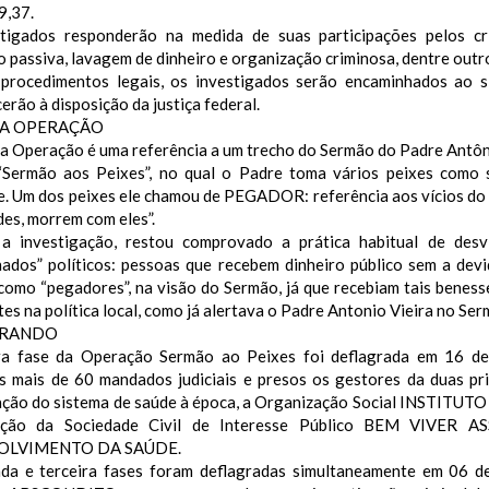
9,37.
tigados responderão na medida de suas participações pelos cri
 passiva, lavagem de dinheiro e organização criminosa, dentre outr
procedimentos legais, os investigados serão encaminhados ao si
rão à disposição da justiça federal.
A OPERAÇÃO
a Operação é uma referência a um trecho do Sermão do Padre Antôni
Sermão aos Peixes”, no qual o Padre toma vários peixes como s
e. Um dos peixes ele chamou de PEGADOR: referência aos vícios do
es, morrem com eles”.
a investigação, restou comprovado a prática habitual de des
hados” políticos: pessoas que recebem dinheiro público sem a devi
como “pegadores”, na visão do Sermão, já que recebiam tais beness
es na política local, como já alertava o Padre Antonio Vieira no Se
BRANDO
ra fase da Operação Sermão ao Peixes foi deflagrada em 16 d
s mais de 60 mandados judiciais e presos os gestores da duas pri
zação do sistema de saúde à época, a Organização Social INSTIT
ação da Sociedade Civil de Interesse Público BEM VIVE
OLVIMENTO DA SAÚDE.
da e terceira fases foram deflagradas simultaneamente em 06 d