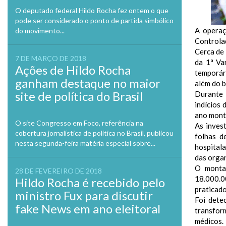
O deputado federal Hildo Rocha fez ontem o que
pode ser considerado o ponto de partida simbólico
A operaç
do movimento...
Controlad
Cerca de 
7 DE MARÇO DE 2018
da 1ª Va
Ações de Hildo Rocha
temporár
ganham destaque no maior
além do b
site de política do Brasil
Durante 
indícios
ano mont
O site Congresso em Foco, referência na
As inves
cobertura jornalística de política no Brasil, publicou
folhas d
nesta segunda-feira matéria especial sobre...
hospitala
das organ
O montan
28 DE FEVEREIRO DE 2018
18.000.0
Hildo Rocha é recebido pelo
praticad
ministro Fux para discutir
Foi dete
fake News em ano eleitoral
transfor
médicos. 