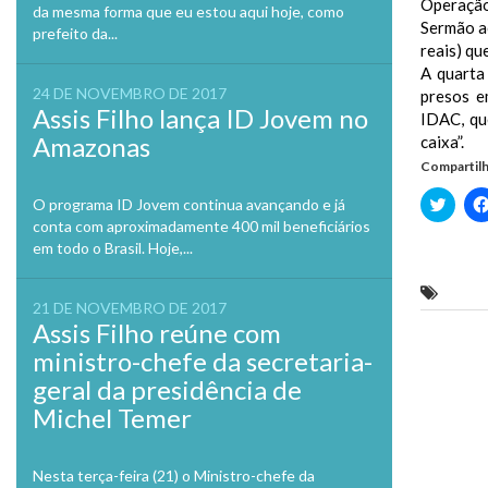
Operação
da mesma forma que eu estou aqui hoje, como
Sermão a
prefeito da...
reais) qu
A quarta
24 DE NOVEMBRO DE 2017
presos e
Assis Filho lança ID Jovem no
IDAC, qu
Amazonas
caixa”.
Compartilh
Clique
O programa ID Jovem continua avançando e já
para
conta com aproximadamente 400 mil beneficiários
compa
no
em todo o Brasil. Hoje,...
Twitte
em
nova
PF de
janela
21 DE NOVEMBRO DE 2017
Assis Filho reúne com
Previo
ministro-chefe da secretaria-
geral da presidência de
Michel Temer
Nesta terça-feira (21) o Ministro-chefe da