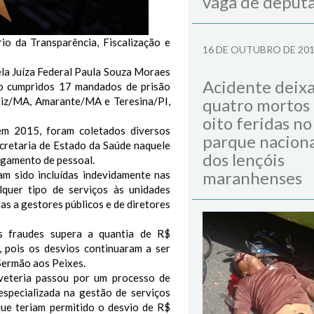
vaga de deput
io da Transparência, Fiscalização e
16 DE OUTUBRO DE 20
ela Juíza Federal Paula Souza Moraes
Acidente deix
do cumpridos 17 mandados de prisão
riz/MA, Amarante/MA e Teresina/PI,
quatro mortos
oito feridas no
em 2015, foram coletados diversos
parque naciona
ecretaria de Estado da Saúde naquele
dos lençóis
agamento de pessoal.
maranhenses
am sido incluídas indevidamente nas
quer tipo de serviços às unidades
as a gestores públicos e de diretores
s fraudes supera a quantia de R$
 pois os desvios continuaram a ser
Sermão aos Peixes.
eteria passou por um processo de
especializada na gestão de serviços
 que teriam permitido o desvio de R$