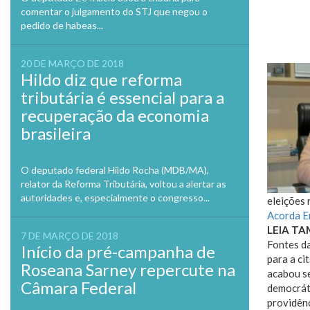
comentar o julgamento do STJ que negou o
pedido de habeas...
20 DE MARÇO DE 2018
Hildo diz que reforma
tributária é essencial para a
recuperação da economia
brasileira
O deputado federal Hildo Rocha (MDB/MA),
relator da Reforma Tributária, voltou a alertar as
autoridades e, especialmente o congresso...
eleições 
Acorda E
LEIA T
7 DE MARÇO DE 2018
Fontes da
Início da pré-campanha de
para a ci
Roseana Sarney repercute na
acabou s
Câmara Federal
democrát
providênc