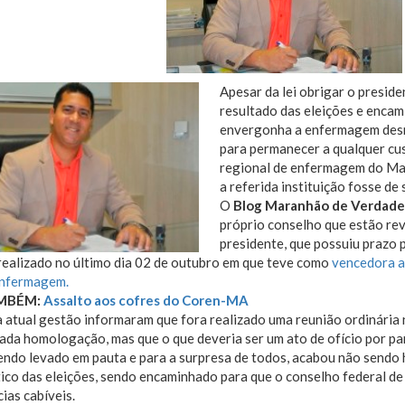
Apesar da lei obrigar o presid
resultado das eleições e encam
envergonha a enfermagem desr
para permanecer a qualquer cus
regional de enfermagem do Ma
a referida instituição fosse de
O
Blog Maranhão de Verdade
próprio conselho que estão rev
presidente, que possuiu prazo
realizado no último dia 02 de outubro em que teve como
vencedora a
nfermagem.
AMBÉM:
Assalto aos cofres do Coren-MA
 atual gestão informaram que fora realizado uma reunião ordinária n
tada homologação, mas que o que deveria ser um ato de ofício por p
endo levado em pauta e para a surpresa de todos, acabou não sendo
ico das eleições, sendo encaminhado para que o conselho federal 
ias cabíveis.