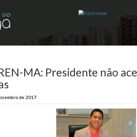
EN-MA: Presidente não acei
as
novembro de 2017
WallaceB
Brasil