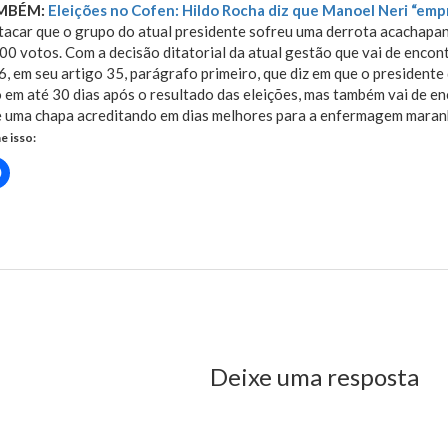
AMBÉM:
Eleições no Cofen: Hildo Rocha diz que Manoel Neri “em
acar que o grupo do atual presidente sofreu uma derrota acachapant
00 votos. Com a decisão ditatorial da atual gestão que vai de enc
 em seu artigo 35, parágrafo primeiro, que diz em que o president
 em até 30 dias após o resultado das eleições, mas também vai de en
e uma chapa acreditando em dias melhores para a enfermagem maran
e isso:
Clique
para
rtilhar
compartilhar
no
r(abre
Facebook(abre
em
nova
-MA: Presidente não aceita derrota nas urnas
)
janela)
us Post
Deixe uma resposta