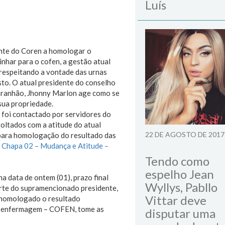
Luís
ente do Coren a homologar o
inhar para o cofen, a gestão atual
espeitando a vontade das urnas
to. O atual presidente do conselho
ranhão, Jhonny Marlon age como se
 sua propriedade.
foi contactado por servidores do
oltados com a atitude do atual
22 DE AGOSTO DE 2017
 para homologação do resultado das
 Chapa 02 – Mudança e Atitude –
Tendo como
espelho Jean
a data de ontem (01), prazo final
Wyllys, Pabllo
arte do supramencionado presidente,
Vittar deve
 homologado o resultado
de enfermagem – COFEN, tome as
disputar uma