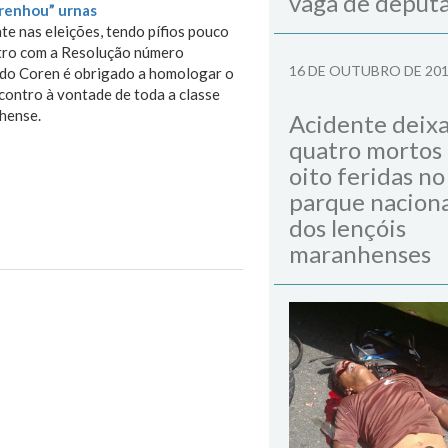
vaga de deput
prenhou” urnas
e nas eleições, tendo pífios pouco
ontro com a Resolução número
16 DE OUTUBRO DE 20
e do Coren é obrigado a homologar o
contro à vontade de toda a classe
hense.
Acidente deix
quatro mortos
oito feridas no
parque naciona
dos lençóis
maranhenses
Next Post