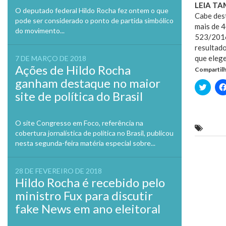
LEIA T
O deputado federal Hildo Rocha fez ontem o que
Cabe dest
pode ser considerado o ponto de partida simbólico
mais de 4
do movimento...
523/2016,
resultado
que eleg
7 DE MARÇO DE 2018
Ações de Hildo Rocha
Compartilh
ganham destaque no maior
Clique
para
site de política do Brasil
compa
no
Twitte
em
O site Congresso em Foco, referência na
nova
COREN
janela
cobertura jornalística de política no Brasil, publicou
nesta segunda-feira matéria especial sobre...
Previo
28 DE FEVEREIRO DE 2018
Hildo Rocha é recebido pelo
ministro Fux para discutir
fake News em ano eleitoral