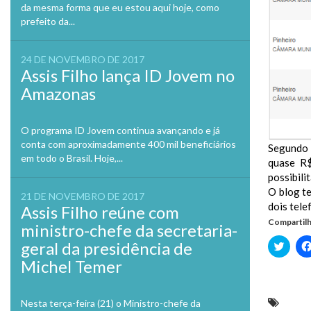
da mesma forma que eu estou aqui hoje, como
prefeito da...
24 DE NOVEMBRO DE 2017
Assis Filho lança ID Jovem no
Amazonas
O programa ID Jovem continua avançando e já
conta com aproximadamente 400 mil beneficiários
Segundo 
em todo o Brasil. Hoje,...
quase R$
possibili
O blog te
21 DE NOVEMBRO DE 2017
dois tele
Assis Filho reúne com
Compartilh
ministro-chefe da secretaria-
geral da presidência de
Clique
para
Michel Temer
compa
no
Twitte
em
nova
Superm
Nesta terça-feira (21) o Ministro-chefe da
janela