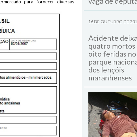
vaga de deput
rmercado para fornecer diversas
16 DE OUTUBRO DE 20
Acidente deix
quatro mortos
oito feridas no
parque naciona
dos lençóis
maranhenses