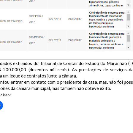
dados extraídos do Tribunal de Contas do Estado do Maranhão (TC
 200.000,00 (duzentos mil reais). As prestações de serviços d
ta um leque de contratos junto a câmara.
ntou entrar em contato com o presidente da casa, mas, não foi poss
fones da câmara municipal, mas também não obteve êxito.
e isso:
Clique
para
rtilhar
compartilhar
no
r(abre
Facebook(abre
em
nova
ercado fatura alto na câmara municipal de Pinheiro
)
janela)